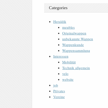
Categories
Heraldik
meubles
Originalwappen
unbekannte Wappen
Wappenkunde
Wappensammlung
Interessen
Mobilität
Technik allgemein
velo
website
job
Privates
Vereine