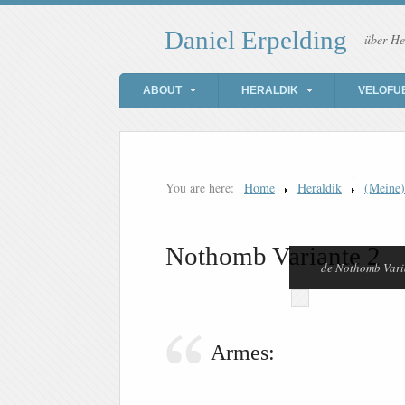
Daniel Erpelding
über He
ABOUT
HERALDIK
VELOFU
You are here:
Home
Heraldik
(Meine
Nothomb Variante 2
de Nothomb Vari
Armes: