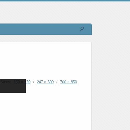
Sizes:
150 × 150
/
247 × 300
/
700 × 850