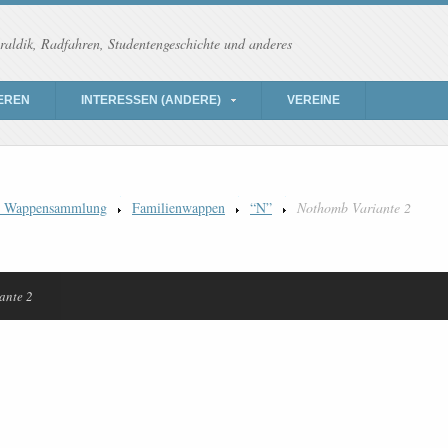
raldik, Radfahren, Studentengeschichte und anderes
EREN
INTERESSEN (ANDERE)
VEREINE
) Wappensammlung
Familienwappen
“N”
Nothomb Variante 2
ante 2