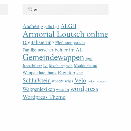
Tags
ALGH
Aachen
Agulia Igel
Armorial Loutsch online
Digitalisierung
Elefantenparade
Fehler im AL
Familjefuerscher
Gemeindewappen
Igel
Meilensteine
lvi
Jahresbilanz
lëtzebuergesch
Rietstap
Wappendatenbank
Rom
Velo
Schlußstein
studentisches
veloh
wandern
wordpress
Wappenlexikon
wiesel.lu
Wordpress Theme