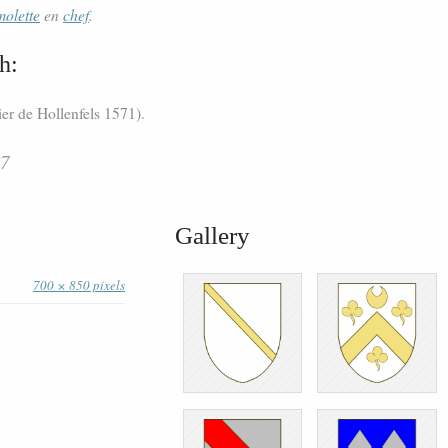
molette
en
chef
.
h:
ier de Hollenfels 1571).
17
Gallery
700 × 850 pixels