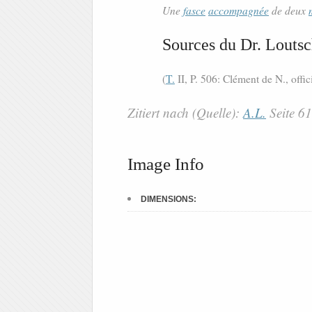
Une
fasce
accompagnée
de deux
Sources du Dr. Loutsc
(
T.
II, P. 506: Clément de N., offic
Zitiert nach (Quelle):
A.L.
Seite 6
Image Info
DIMENSIONS: