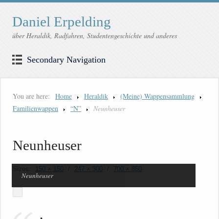
Daniel Erpelding
über Heraldik, Radfahren, Studentengeschichte und anderes
Secondary Navigation
You are here:
Home
Heraldik
(Meine) Wappensammlung
Familienwappen
“N”
Neunheuser
Neunheuser
Sizes:
150 × 150
/
247 × 300
/
700 × 850
Neunheuser