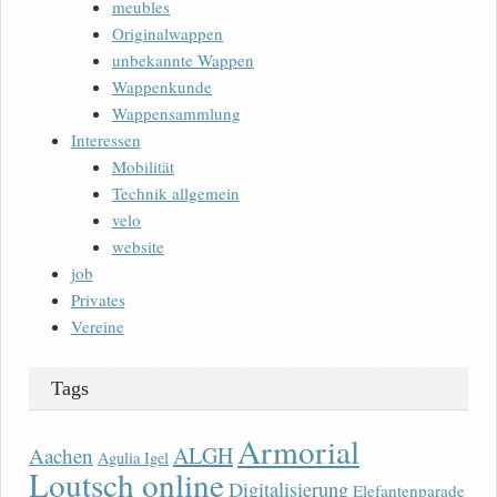
meubles
Originalwappen
unbekannte Wappen
Wappenkunde
Wappensammlung
Interessen
Mobilität
Technik allgemein
velo
website
job
Privates
Vereine
Tags
Armorial
ALGH
Aachen
Agulia Igel
Loutsch online
Digitalisierung
Elefantenparade