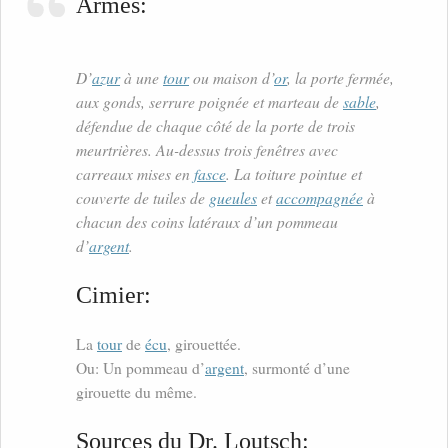
Armes:
D’
azur
à une
tour
ou maison d’
or
, la porte fermée,
aux gonds, serrure poignée et marteau de
sable
,
défendue de chaque côté de la porte de trois
meurtrières. Au-dessus trois fenêtres avec
carreaux mises en
fasce
. La toiture pointue et
couverte de tuiles de
gueules
et
accompagnée
à
chacun des coins latéraux d’un pommeau
d’
argent
.
Cimier:
La
tour
de
écu
, girouettée.
Ou: Un pommeau d’
argent
, surmonté d’une
girouette du même.
Sources du Dr. Loutsch: