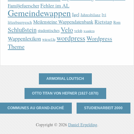
Fehler im AL
Familjefuerscher
Gemeindewappen
Igel
lvi
Jahresbilanz
Rietstap
Meilensteine Wappendatenbank
lëtzebuergesch
Rom
Velo
Schlußstein
studentisches
veloh
wandern
wordpress
Wordpress
Wappenlexikon
wiesel.lu
Theme
ARMORIAL LOUTSCH
OTTO TITAN VON HEFNER (1827-1870)
COMMUNES AU GRAND-DUCHÉ
STUDIENARBEIT 2000
Copyright © 2026
Daniel Erpelding
.