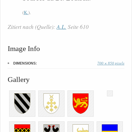
(
K.
).
Zitiert nach (Quelle):
A.L.
Seite 610
Image Info
700 × 850 pixels
DIMENSIONS:
Gallery