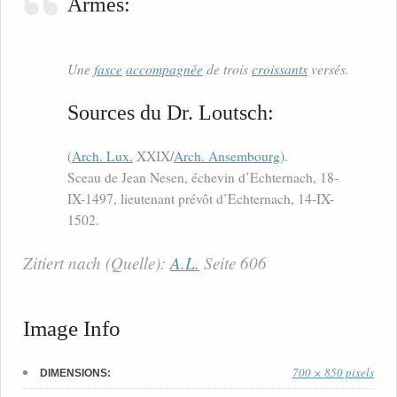
Armes:
Une
fasce
accompagnée
de trois
croissants
versés.
Sources du Dr. Loutsch:
(
Arch. Lux.
XXIX/
Arch. Ansembourg
).
Sceau de Jean Nesen, échevin d’Echternach, 18-
IX-1497, lieutenant prévôt d’Echternach, 14-IX-
1502.
Zitiert nach (Quelle):
A.L.
Seite 606
Image Info
700 × 850 pixels
DIMENSIONS: