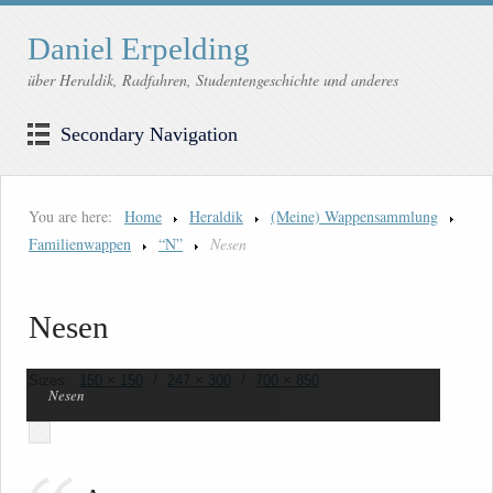
Daniel Erpelding
über Heraldik, Radfahren, Studentengeschichte und anderes
Secondary Navigation
You are here:
Home
Heraldik
(Meine) Wappensammlung
Familienwappen
“N”
Nesen
Nesen
Sizes:
150 × 150
/
247 × 300
/
700 × 850
Nesen