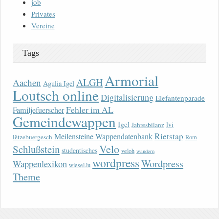
job
Privates
Vereine
Tags
Armorial
ALGH
Aachen
Agulia Igel
Loutsch online
Digitalisierung
Elefantenparade
Fehler im AL
Familjefuerscher
Gemeindewappen
Igel
lvi
Jahresbilanz
Rietstap
Meilensteine Wappendatenbank
lëtzebuergesch
Rom
Velo
Schlußstein
studentisches
veloh
wandern
wordpress
Wordpress
Wappenlexikon
wiesel.lu
Theme