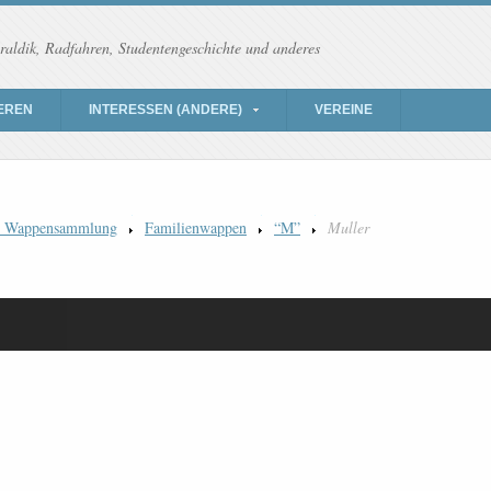
raldik, Radfahren, Studentengeschichte und anderes
EREN
INTERESSEN (ANDERE)
VEREINE
) Wappensammlung
Familienwappen
“M”
Muller