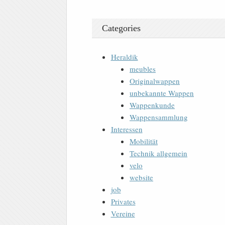
Categories
Heraldik
meubles
Originalwappen
unbekannte Wappen
Wappenkunde
Wappensammlung
Interessen
Mobilität
Technik allgemein
velo
website
job
Privates
Vereine