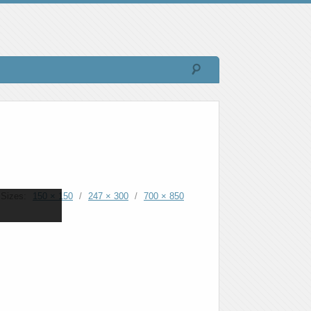
Sizes:
150 × 150
/
247 × 300
/
700 × 850