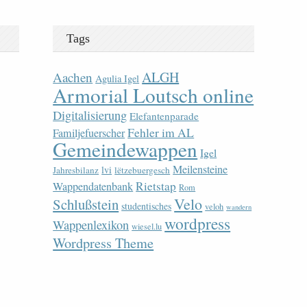
Tags
ALGH
Aachen
Agulia Igel
Armorial Loutsch online
Digitalisierung
Elefantenparade
Fehler im AL
Familjefuerscher
Gemeindewappen
Igel
Meilensteine
lvi
Jahresbilanz
lëtzebuergesch
Rietstap
Wappendatenbank
Rom
Velo
Schlußstein
studentisches
veloh
wandern
wordpress
Wappenlexikon
wiesel.lu
Wordpress Theme