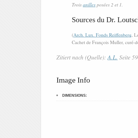
Trois
anilles
posées 2 et 1.
Sources du Dr. Loutsc
(
Arch. Lux. Fonds Reiffenberg
, L
Cachet de François Muller, curé
Zitiert nach (Quelle):
A.L.
Seite 5
Image Info
DIMENSIONS: