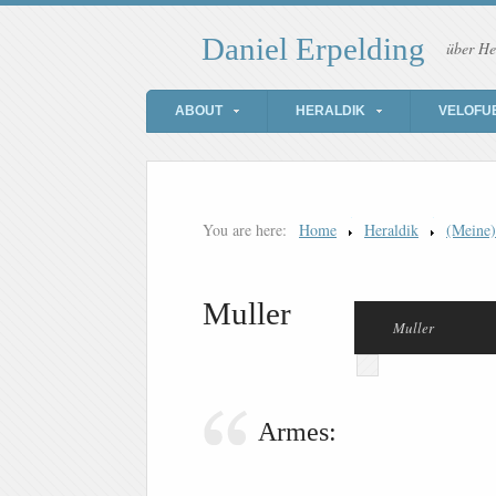
Daniel Erpelding
über He
ABOUT
HERALDIK
VELOFU
You are here:
Home
Heraldik
(Meine
Muller
Muller
Armes: