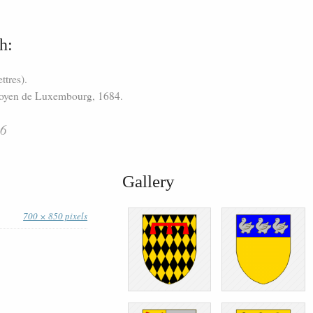
h:
ettres).
-doyen de Luxembourg, 1684.
96
Gallery
700 × 850 pixels