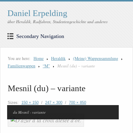
Daniel Erpelding
über Heraldik, Radfahren, Studentengeschichte und anderes
Secondary Navigation
You are here:
Home
Heraldik
(Meine) Wappensammlung
Familienwappen
“M”
Mesnil (du) – variante
Mesnil (du) – variante
Sizes:
150 × 150
/
247 × 300
/
700 × 850
du Mesnil - variante