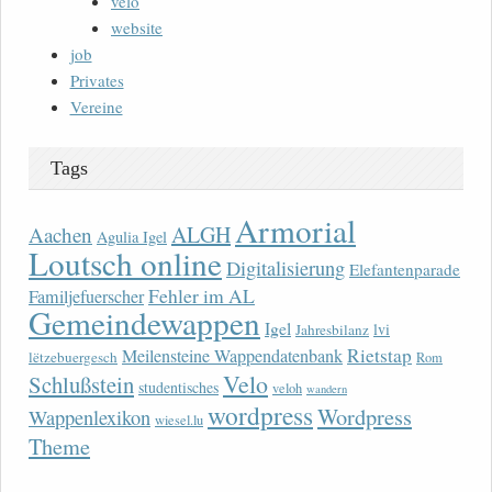
velo
website
job
Privates
Vereine
Tags
Armorial
ALGH
Aachen
Agulia Igel
Loutsch online
Digitalisierung
Elefantenparade
Fehler im AL
Familjefuerscher
Gemeindewappen
Igel
lvi
Jahresbilanz
Rietstap
Meilensteine Wappendatenbank
lëtzebuergesch
Rom
Velo
Schlußstein
studentisches
veloh
wandern
wordpress
Wordpress
Wappenlexikon
wiesel.lu
Theme