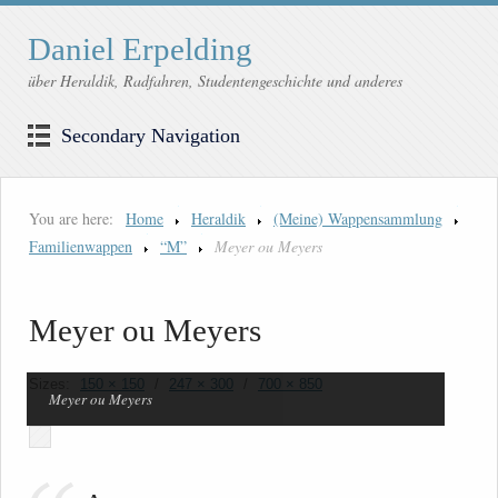
Daniel Erpelding
über Heraldik, Radfahren, Studentengeschichte und anderes
Secondary Navigation
You are here:
Home
Heraldik
(Meine) Wappensammlung
Familienwappen
“M”
Meyer ou Meyers
Meyer ou Meyers
Sizes:
150 × 150
/
247 × 300
/
700 × 850
Meyer ou Meyers