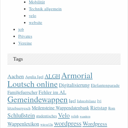
Mobilität
Technik allgemein
velo
website
job
Privates
Vereine
Tags
Armorial
ALGH
Aachen
Agulia Igel
Loutsch online
Digitalisierung
Elefantenparade
Fehler im AL
Familjefuerscher
Gemeindewappen
Igel
lvi
Jahresbilanz
Rietstap
Meilensteine Wappendatenbank
lëtzebuergesch
Rom
Velo
Schlußstein
studentisches
veloh
wandern
wordpress
Wordpress
Wappenlexikon
wiesel.lu