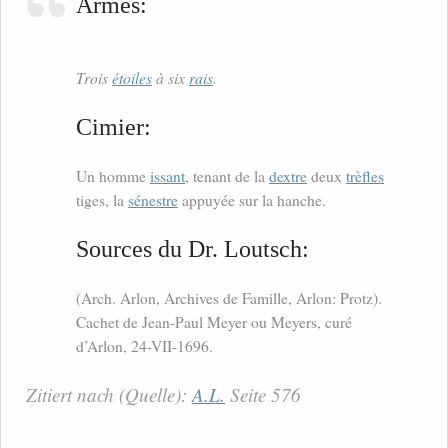
Armes:
Trois
étoiles
à six
rais
.
Cimier:
Un homme
issant
, tenant de la
dextre
deux
trèfles
tiges, la
sénestre
appuyée sur la hanche.
Sources du Dr. Loutsch:
(Arch. Arlon, Archives de Famille, Arlon: Protz).
Cachet de Jean-Paul Meyer ou Meyers, curé
d’Arlon, 24-VII-1696.
Zitiert nach (Quelle):
A.L.
Seite 576