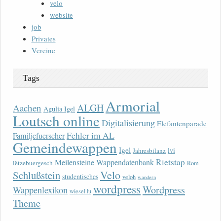
velo
website
job
Privates
Vereine
Tags
Armorial
ALGH
Aachen
Agulia Igel
Loutsch online
Digitalisierung
Elefantenparade
Fehler im AL
Familjefuerscher
Gemeindewappen
Igel
lvi
Jahresbilanz
Rietstap
Meilensteine Wappendatenbank
lëtzebuergesch
Rom
Velo
Schlußstein
studentisches
veloh
wandern
wordpress
Wordpress
Wappenlexikon
wiesel.lu
Theme