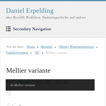
Daniel Erpelding
über Heraldik, Radfahren, Studentengeschichte und anderes
Secondary Navigation
You are here:
Home
Heraldik
(Meine) Wappensammlung
Familienwappen
“M”
Mellier variante
Mellier variante
Sizes:
150 × 150
/
247 × 300
/
700 × 850
de Mellier variante