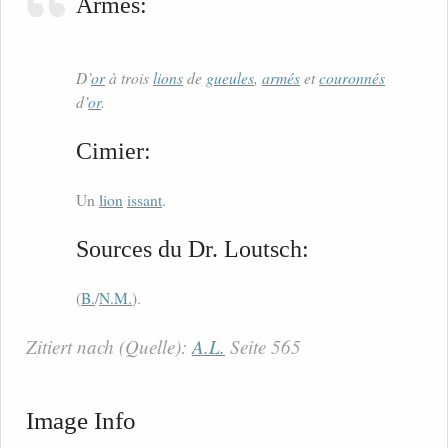
Armes:
D’
or
à trois
lions
de
gueules
,
armés
et
couronnés
d’
or
.
Cimier:
Un
lion
issant
.
Sources du Dr. Loutsch:
(
B.
/
N.M.
).
Zitiert nach (Quelle):
A.L.
Seite 565
Image Info