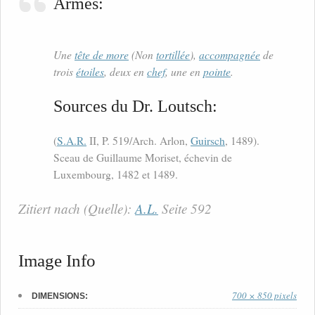
Armes:
Une
tête de more
(Non
tortillée
),
accompagnée
de
trois
étoiles
, deux en
chef
, une en
pointe
.
Sources du Dr. Loutsch:
(
S.A.R.
II, P. 519/Arch. Arlon,
Guirsch
, 1489).
Sceau de Guillaume Moriset, échevin de
Luxembourg, 1482 et 1489.
Zitiert nach (Quelle):
A.L.
Seite 592
Image Info
700 × 850 pixels
DIMENSIONS: