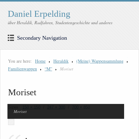
Daniel Erpelding
über Heraldik, Radfahren, Studentengeschichte und anderes
Secondary Navigation
You are here:
Home
Heraldik
(Meine) Wappensammlung
Familienwappen
“M”
Moriset
Moriset
Sizes:
150 × 150
/
247 × 300
/
700 × 850
Moriset