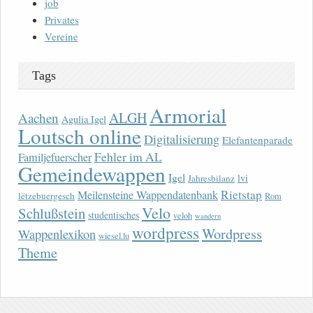
job
Privates
Vereine
Tags
Armorial
ALGH
Aachen
Agulia Igel
Loutsch online
Digitalisierung
Elefantenparade
Fehler im AL
Familjefuerscher
Gemeindewappen
Igel
lvi
Jahresbilanz
Rietstap
Meilensteine Wappendatenbank
lëtzebuergesch
Rom
Velo
Schlußstein
studentisches
veloh
wandern
wordpress
Wordpress
Wappenlexikon
wiesel.lu
Theme