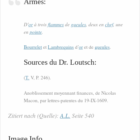
Armes:
D’
or
à trois
flammes
de
gueules
, deux en
chef
, une
en
pointe
.
Bourrelet
et
Lambrequins
d’
or
et de
gueules
.
Sources du Dr. Loutsch:
(
T.
V, P. 246).
Anoblissement moyennant finances, de Nicolas
Macon, par lettres-patentes du 19-IX-1609.
Zitiert nach (Quelle):
A.L.
Seite 540
Image Info