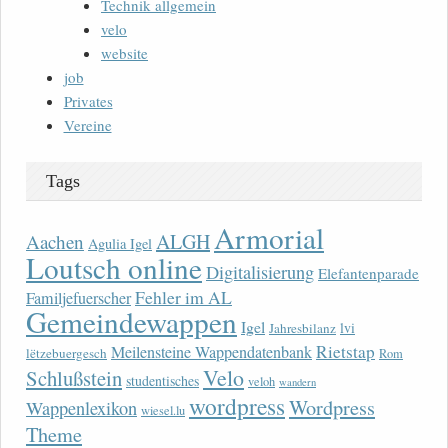
Technik allgemein
velo
website
job
Privates
Vereine
Tags
Armorial
ALGH
Aachen
Agulia Igel
Loutsch online
Digitalisierung
Elefantenparade
Fehler im AL
Familjefuerscher
Gemeindewappen
Igel
lvi
Jahresbilanz
Rietstap
Meilensteine Wappendatenbank
lëtzebuergesch
Rom
Velo
Schlußstein
studentisches
veloh
wandern
wordpress
Wordpress
Wappenlexikon
wiesel.lu
Theme