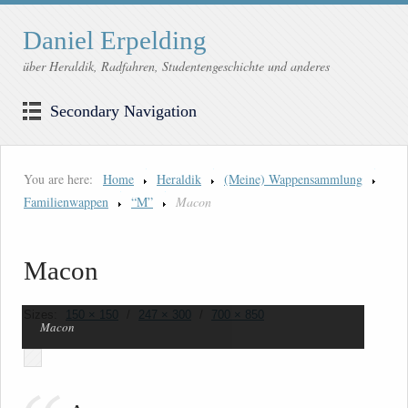
Daniel Erpelding
über Heraldik, Radfahren, Studentengeschichte und anderes
Secondary Navigation
You are here:
Home
Heraldik
(Meine) Wappensammlung
Familienwappen
“M”
Macon
Macon
Sizes:
150 × 150
/
247 × 300
/
700 × 850
Macon