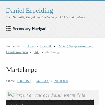
Daniel Erpelding
über Heraldik, Radfahren, Studentengeschichte und anderes
Secondary Navigation
You are here:
Home
Heraldik
(Meine) Wappensammlung
Familienwappen
“M”
Martelange
Martelange
Sizes:
150 × 150
/
247 × 300
/
700 × 850