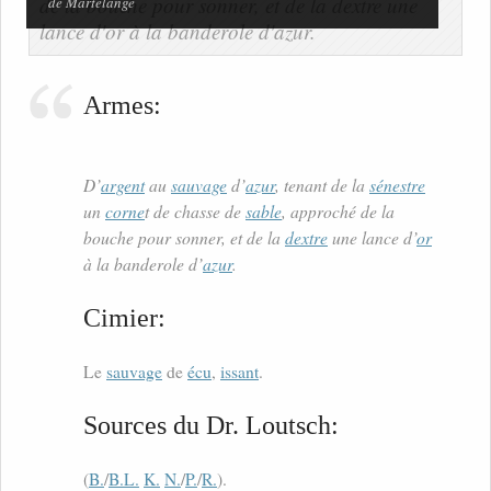
de Martelange
Armes:
D’
argent
au
sauvage
d’
azur
, tenant de la
sénestre
un
corne
t de chasse de
sable
, approché de la
bouche pour sonner, et de la
dextre
une lance d’
or
à la banderole d’
azur
.
Cimier:
Le
sauvage
de
écu
,
issant
.
Sources du Dr. Loutsch:
(
B.
/
B.L.
K.
N.
/
P.
/
R.
).