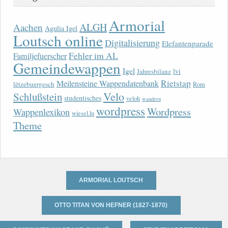
Armorial
ALGH
Aachen
Agulia Igel
Loutsch online
Digitalisierung
Elefantenparade
Fehler im AL
Familjefuerscher
Gemeindewappen
Igel
lvi
Jahresbilanz
Rietstap
Meilensteine Wappendatenbank
lëtzebuergesch
Rom
Velo
Schlußstein
studentisches
veloh
wandern
wordpress
Wordpress
Wappenlexikon
wiesel.lu
Theme
ARMORIAL LOUTSCH
OTTO TITAN VON HEFNER (1827-1870)