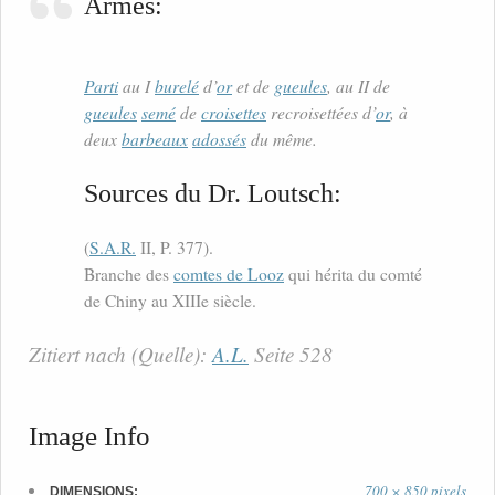
Armes:
Parti
au I
burelé
d’
or
et de
gueules
, au II de
gueules
semé
de
croisettes
recroisettées d’
or
, à
deux
barbeaux
adossés
du même.
Sources du Dr. Loutsch:
(
S.A.R.
II, P. 377).
Branche des
comtes de Looz
qui hérita du comté
de Chiny au XIIIe siècle.
Zitiert nach (Quelle):
A.L.
Seite 528
Image Info
700 × 850 pixels
DIMENSIONS: