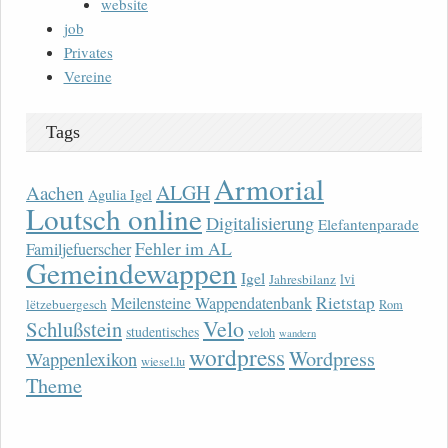
website
job
Privates
Vereine
Tags
Armorial
ALGH
Aachen
Agulia Igel
Loutsch online
Digitalisierung
Elefantenparade
Fehler im AL
Familjefuerscher
Gemeindewappen
Igel
lvi
Jahresbilanz
Rietstap
Meilensteine Wappendatenbank
lëtzebuergesch
Rom
Velo
Schlußstein
studentisches
veloh
wandern
wordpress
Wordpress
Wappenlexikon
wiesel.lu
Theme