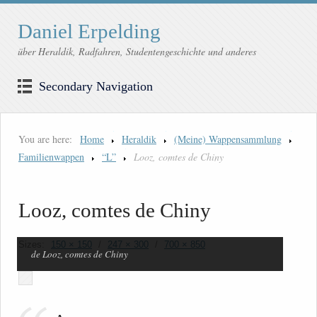
Daniel Erpelding
über Heraldik, Radfahren, Studentengeschichte und anderes
Secondary Navigation
You are here:
Home
Heraldik
(Meine) Wappensammlung
Familienwappen
“L”
Looz, comtes de Chiny
Looz, comtes de Chiny
Sizes:
150 × 150
/
247 × 300
/
700 × 850
de Looz, comtes de Chiny