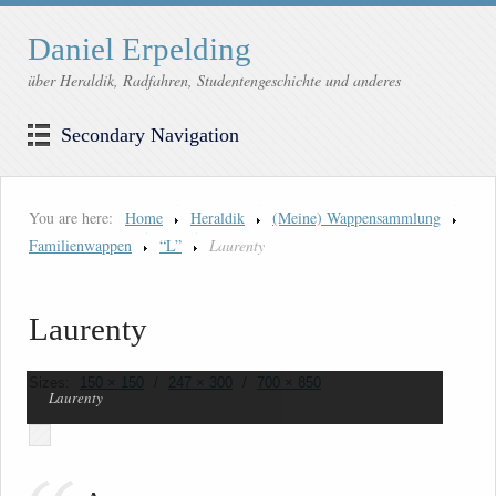
Daniel Erpelding
über Heraldik, Radfahren, Studentengeschichte und anderes
Secondary Navigation
You are here:
Home
Heraldik
(Meine) Wappensammlung
Familienwappen
“L”
Laurenty
Laurenty
Sizes:
150 × 150
/
247 × 300
/
700 × 850
Laurenty