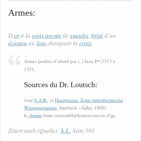
Armes:
D’
or
à la
croix ancrée
de
gueules
,
brisé
d’un
écusson
au
lion
,chargeant la
croix
.
ier
Armes portées d’abord par (..) Jean I
,1313 à
1351,
Sources du Dr. Loutsch:
(voir
S.A.R.
, et
Hauptmann: Zehn mittelrheinische
Wappengruppen
, Jahrbuch «Adler, 1900)
le
champ
étant vraisemblablement encore d’
or
Zitiert nach (Quelle):
A.L.
Seite 503