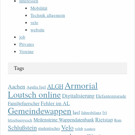
Interessen
Mobilität
Technik allgemein
velo
website
job
Privates
Vereine
Tags
Armorial
ALGH
Aachen
Agulia Igel
Loutsch online
Digitalisierung
Elefantenparade
Fehler im AL
Familjefuerscher
Gemeindewappen
Igel
lvi
Jahresbilanz
Rietstap
Meilensteine Wappendatenbank
lëtzebuergesch
Rom
Velo
Schlußstein
studentisches
veloh
wandern