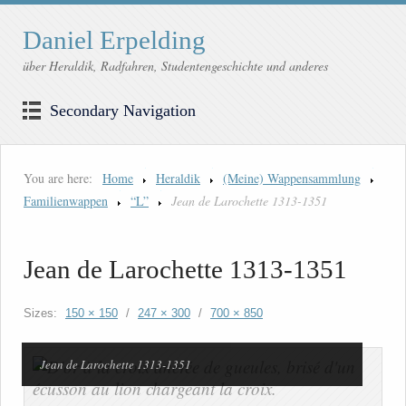
Daniel Erpelding
über Heraldik, Radfahren, Studentengeschichte und anderes
Secondary Navigation
You are here:
Home
Heraldik
(Meine) Wappensammlung
Familienwappen
“L”
Jean de Larochette 1313-1351
Jean de Larochette 1313-1351
Sizes:
150 × 150
/
247 × 300
/
700 × 850
Jean de Larochette 1313-1351