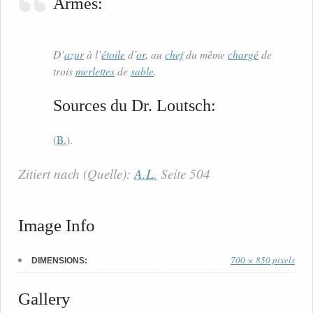
Armes:
D’
azur
à l’
étoile
d’
or
, au
chef
du même
chargé
de
trois
merlettes
de
sable
.
Sources du Dr. Loutsch:
(
B.
).
Zitiert nach (Quelle):
A.L.
Seite 504
Image Info
700 × 850 pixels
DIMENSIONS:
Gallery