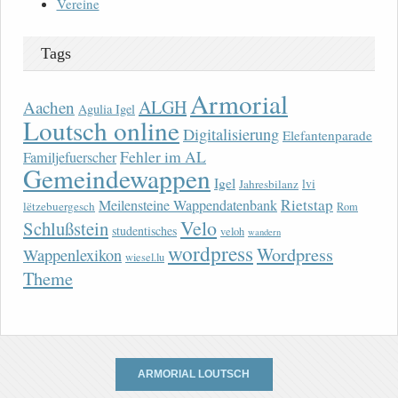
Vereine
Tags
Armorial
ALGH
Aachen
Agulia Igel
Loutsch online
Digitalisierung
Elefantenparade
Fehler im AL
Familjefuerscher
Gemeindewappen
Igel
lvi
Jahresbilanz
Rietstap
Meilensteine Wappendatenbank
lëtzebuergesch
Rom
Velo
Schlußstein
studentisches
veloh
wandern
wordpress
Wordpress
Wappenlexikon
wiesel.lu
Theme
ARMORIAL LOUTSCH