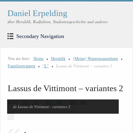
Daniel Erpelding
über Heraldik, Radfahren, Studentengeschichte und anderes
Secondary Navigation
You are here:
Home
Heraldik
(Meine) Wappensammlung
Familienwappen
“L”
Lassus de Vittimont – variantes 2
Lassus de Vittimont – variantes 2
Sizes:
150 × 150
/
247 × 300
/
700 × 850
de Lassus de Vittimont - variantes 2