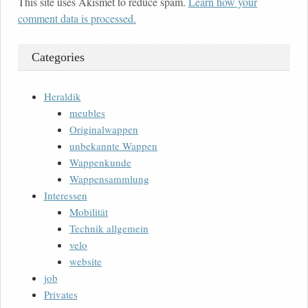
This site uses Akismet to reduce spam.
Learn how your
comment data is processed.
Categories
Heraldik
meubles
Originalwappen
unbekannte Wappen
Wappenkunde
Wappensammlung
Interessen
Mobilität
Technik allgemein
velo
website
job
Privates