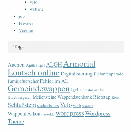
velo
website
job
Privates
Vereine
Tags
Armorial
ALGH
Aachen
Agulia Igel
Loutsch online
Digitalisierung
Elefantenparade
Fehler im AL
Familjefuerscher
Gemeindewappen
Igel
lvi
Jahresbilanz
Rietstap
Meilensteine Wappendatenbank
lëtzebuergesch
Rom
Velo
Schlußstein
studentisches
veloh
wandern
wordpress
Wordpress
Wappenlexikon
wiesel.lu
Theme