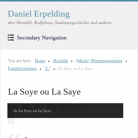
Daniel Erpelding
über Heraldik, Radfahren, Studentengeschichte und anderes
Secondary Navigation
You are here:
Home
Heraldik
(Meine) Wappensammlung
Familienwappen
“L”
La Soye ou La Saye
La Soye ou La Saye
Sizes:
150 × 150
/
247 × 300
/
700 × 850
de La Soye ou La Saye