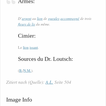
Armes:
D’
argent
au
lion
de
gueules
accompagné
de trois
fleurs de lis
du même.
Cimier:
Le
lion
issant
.
Sources du Dr. Loutsch:
(
B.
/
N.M.
).
Zitiert nach (Quelle):
A.L.
Seite 504
Image Info