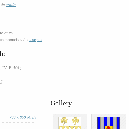
de
sable
.
te cuve.
ux panaches de
sinople
.
h:
, IV, P. 501).
82
Gallery
700 × 850 pixels