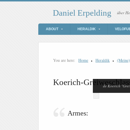
Daniel Erpelding
über He
ABOUT
HERALDIK
VELOFU
You are here:
Home
Heraldik
(Meine
Koerich-Greiweschlas
de Koerich "Grei
Armes: