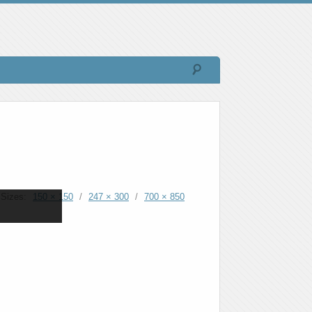
Sizes:
150 × 150
/
247 × 300
/
700 × 850