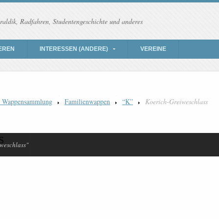
raldik, Radfahren, Studentengeschichte und anderes
EREN
INTERESSEN (ANDERE)
VEREINE
) Wappensammlung
Familienwappen
“K”
Koerich-Greiweschlass
s
weschlass"