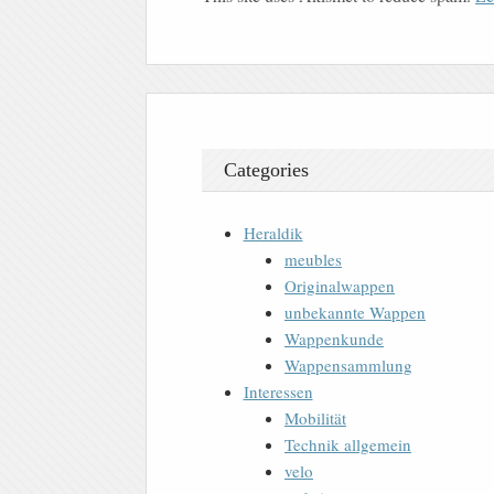
Categories
Heraldik
meubles
Originalwappen
unbekannte Wappen
Wappenkunde
Wappensammlung
Interessen
Mobilität
Technik allgemein
velo