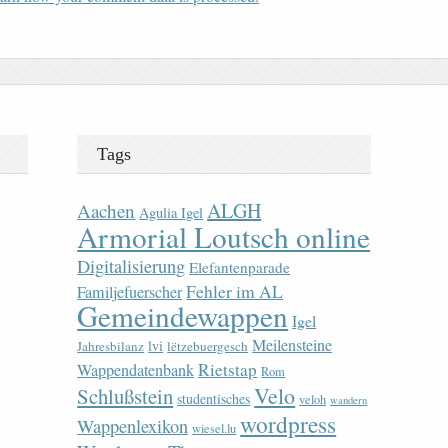
Tags
ALGH
Aachen
Agulia Igel
Armorial Loutsch online
Digitalisierung
Elefantenparade
Fehler im AL
Familjefuerscher
Gemeindewappen
Igel
Meilensteine
lvi
Jahresbilanz
lëtzebuergesch
Rietstap
Wappendatenbank
Rom
Velo
Schlußstein
studentisches
veloh
wandern
wordpress
Wappenlexikon
wiesel.lu