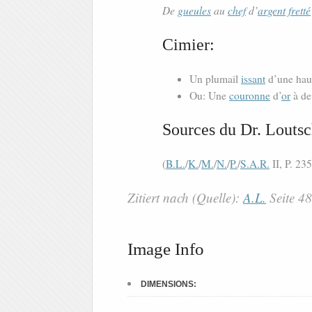
De
gueules
au
chef
d’
argent
fretté
Cimier:
Un plumail
issant
d’une hau
Ou: Une
couronne
d’
or
à de
Sources du Dr. Loutsc
(
B.L.
/
K.
/
M.
/
N.
/
P.
/
S.A.R.
II, P. 235
Zitiert nach (Quelle):
A.L.
Seite 4
Image Info
DIMENSIONS: