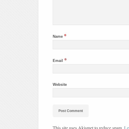
*
Name
*
Email
Website
This site uses Akismet to reduce spam.
Le