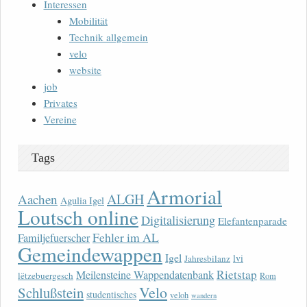
Interessen
Mobilität
Technik allgemein
velo
website
job
Privates
Vereine
Tags
Armorial
ALGH
Aachen
Agulia Igel
Loutsch online
Digitalisierung
Elefantenparade
Fehler im AL
Familjefuerscher
Gemeindewappen
Igel
lvi
Jahresbilanz
Rietstap
Meilensteine Wappendatenbank
lëtzebuergesch
Rom
Velo
Schlußstein
studentisches
veloh
wandern