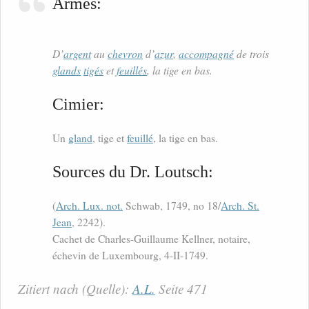
Armes:
D’
argent
au
chevron
d’
azur
,
accompagné
de trois
glands
tigés
et
feuillés
, la tige en bas.
Cimier:
Un
gland
, tige et
feuillé
, la tige en bas.
Sources du Dr. Loutsch:
(
Arch. Lux. not.
Schwab, 1749, no 18/
Arch. St.
Jean
, 2242).
Cachet de Charles-Guillaume Kellner, notaire,
échevin de Luxembourg, 4-II-1749.
Zitiert nach (Quelle):
A.L.
Seite 471