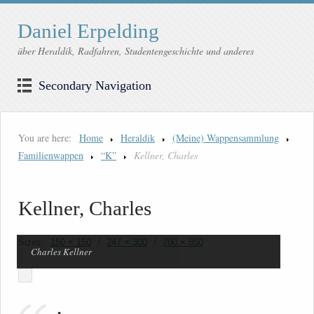
Daniel Erpelding
über Heraldik, Radfahren, Studentengeschichte und anderes
Secondary Navigation
You are here:
Home
Heraldik
(Meine) Wappensammlung
Familienwappen
“K”
Kellner, Charles
Kellner, Charles
Sizes:
150 × 150
/
247 × 300
/
700 × 850
Charles Kellner