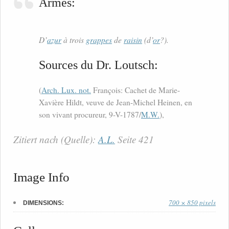
Armes:
D’
azur
à trois
grappes
de
raisin
(d’
or
?).
Sources du Dr. Loutsch:
(
Arch. Lux. not.
François: Cachet de Marie-
Xavière Hildt, veuve de Jean-Michel Heinen, en
son vivant procureur, 9-V-1787/
M.W.
),
Zitiert nach (Quelle):
A.L.
Seite 421
Image Info
700 × 850 pixels
DIMENSIONS: