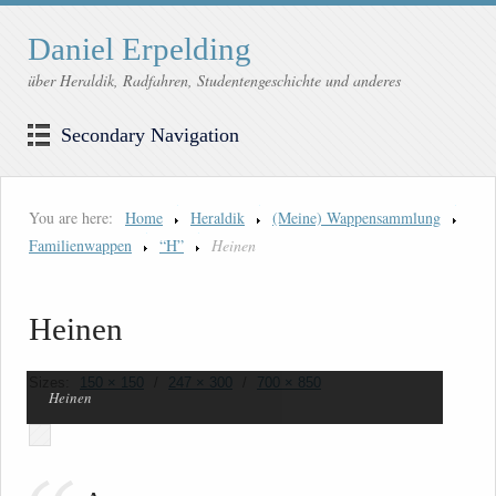
Daniel Erpelding
über Heraldik, Radfahren, Studentengeschichte und anderes
Secondary Navigation
You are here:
Home
Heraldik
(Meine) Wappensammlung
Familienwappen
“H”
Heinen
Heinen
Sizes:
150 × 150
/
247 × 300
/
700 × 850
Heinen