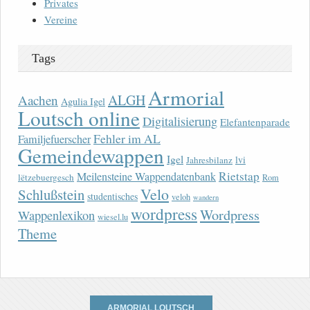
Privates
Vereine
Tags
Armorial
ALGH
Aachen
Agulia Igel
Loutsch online
Digitalisierung
Elefantenparade
Fehler im AL
Familjefuerscher
Gemeindewappen
Igel
lvi
Jahresbilanz
Rietstap
Meilensteine Wappendatenbank
lëtzebuergesch
Rom
Velo
Schlußstein
studentisches
veloh
wandern
wordpress
Wordpress
Wappenlexikon
wiesel.lu
Theme
ARMORIAL LOUTSCH