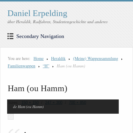
Daniel Erpelding
über Heraldik, Radfahren, Studentengeschichte und anderes
Secondary Navigation
You are here:
Home
Heraldik
(Meine) Wappensammlung
Familienwappen
“H”
Ham (ou Hamm)
Ham (ou Hamm)
Sizes:
150 × 150
/
247 × 300
/
700 × 850
de Ham (ou Hamm)