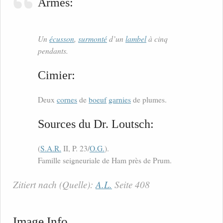
Armes:
Un
écusson
,
surmonté
d’un
lambel
à cinq
pendants.
Cimier:
Deux
cornes
de
boeuf
garnies
de plumes.
Sources du Dr. Loutsch:
(
S.A.R.
II, P. 23/
O.G.
).
Famille seigneuriale de Ham près de Prum.
Zitiert nach (Quelle):
A.L.
Seite 408
Image Info