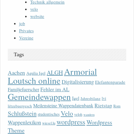
Technik allgemein
velo
website
job
Privates
Vereine
Tags
Armorial
ALGH
Aachen
Agulia Igel
Loutsch online
Digitalisierung
Elefantenparade
Fehler im AL
Familjefuerscher
Gemeindewappen
Igel
lvi
Jahresbilanz
Rietstap
Meilensteine Wappendatenbank
lëtzebuergesch
Rom
Velo
Schlußstein
studentisches
veloh
wandern
wordpress
Wordpress
Wappenlexikon
wiesel.lu
Theme