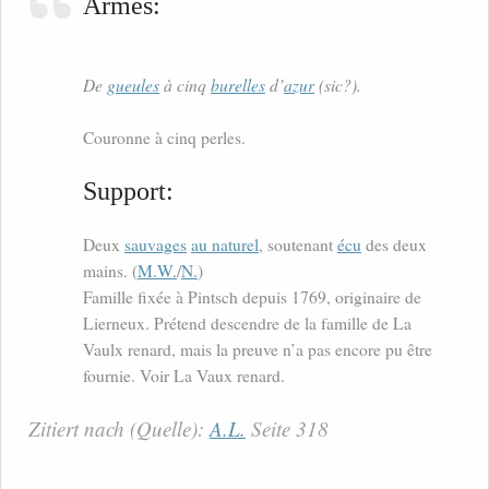
Armes:
De
gueules
à cinq
burelles
d’
azur
(sic?).
Couronne à cinq perles.
Support:
Deux
sauvages
au naturel
, soutenant
écu
des deux
mains. (
M.W.
/
N.
)
Famille fixée à Pintsch depuis 1769, originaire de
Lierneux. Prétend descendre de la famille de La
Vaulx renard, mais la preuve n’a pas encore pu être
fournie. Voir La Vaux renard.
Zitiert nach (Quelle):
A.L.
Seite 318