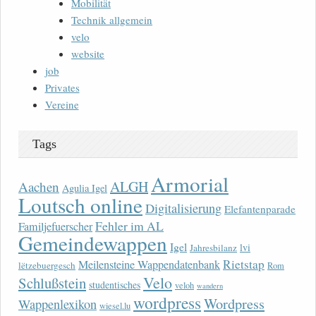
Mobilität
Technik allgemein
velo
website
job
Privates
Vereine
Tags
Armorial
ALGH
Aachen
Agulia Igel
Loutsch online
Digitalisierung
Elefantenparade
Fehler im AL
Familjefuerscher
Gemeindewappen
Igel
lvi
Jahresbilanz
Rietstap
Meilensteine Wappendatenbank
lëtzebuergesch
Rom
Velo
Schlußstein
studentisches
veloh
wandern
wordpress
Wordpress
Wappenlexikon
wiesel.lu