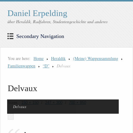
Daniel Erpelding
über Heraldik, Radfahren, Studentengeschichte und anderes
Secondary Navigation
You are here:
Home
Heraldik
(Meine) Wappensammlung
Familienwappen
“D”
Delvaux
Delvaux
Sizes:
150 × 150
/
247 × 300
/
700 × 850
Delvaux