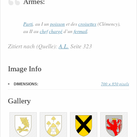
Armes:
Parti
, au I un
poisson
et des
croisettes
(Clémency),
au II au
chef
chargé
d’un
fermail
.
Zitiert nach (Quelle):
A.L.
Seite 323
Image Info
700 × 850 pixels
DIMENSIONS:
Gallery