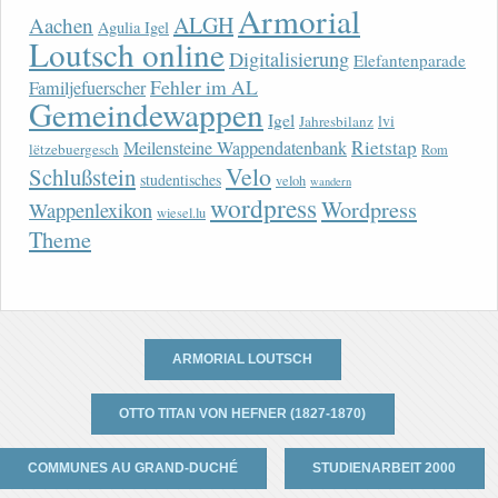
Armorial
ALGH
Aachen
Agulia Igel
Loutsch online
Digitalisierung
Elefantenparade
Fehler im AL
Familjefuerscher
Gemeindewappen
Igel
lvi
Jahresbilanz
Rietstap
Meilensteine Wappendatenbank
lëtzebuergesch
Rom
Velo
Schlußstein
studentisches
veloh
wandern
wordpress
Wordpress
Wappenlexikon
wiesel.lu
Theme
ARMORIAL LOUTSCH
OTTO TITAN VON HEFNER (1827-1870)
COMMUNES AU GRAND-DUCHÉ
STUDIENARBEIT 2000