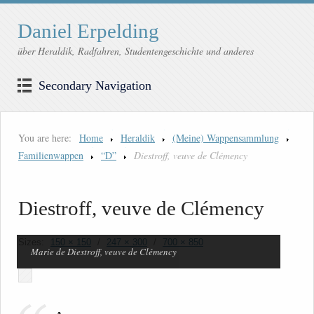
Daniel Erpelding
über Heraldik, Radfahren, Studentengeschichte und anderes
Secondary Navigation
You are here:
Home
Heraldik
(Meine) Wappensammlung
Familienwappen
“D”
Diestroff, veuve de Clémency
Diestroff, veuve de Clémency
Sizes:
150 × 150
/
247 × 300
/
700 × 850
Marie de Diestroff, veuve de Clémency