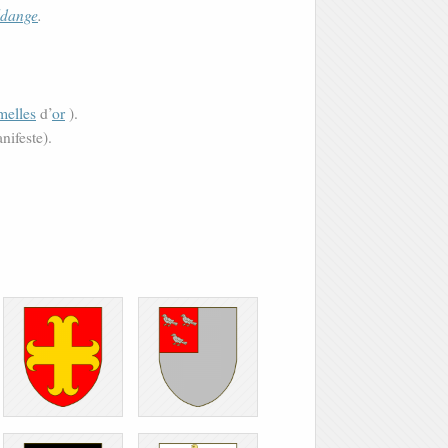
ldange
.
melles
d’
or
).
nifeste).