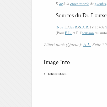
D’
or
à la
croix ancrée
de
gueules
Sources du Dr. Loutsc
(
N.
/
S.L.
/
des R.
/
S.A.R.
IV, P. 402/
(Pour
B.L.
et P. l’
écusson
du surto
Zitiert nach (Quelle):
A.L.
Seite 2
Image Info
DIMENSIONS: