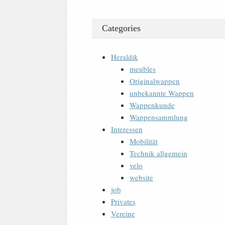
Categories
Heraldik
meubles
Originalwappen
unbekannte Wappen
Wappenkunde
Wappensammlung
Interessen
Mobilität
Technik allgemein
velo
website
job
Privates
Vereine