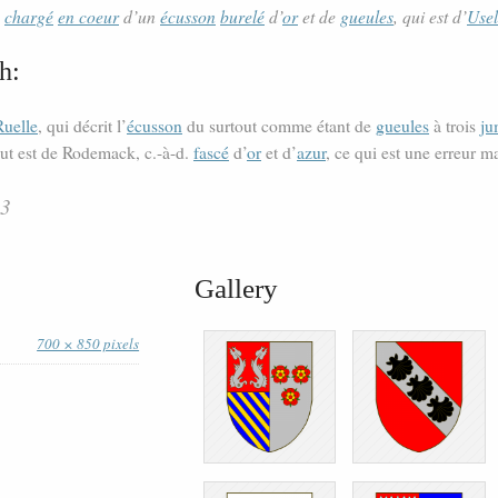
,
chargé
en
coeur
d’un
écusson
burelé
d’
or
et de
gueules
, qui est d’
Use
h:
Ruelle
, qui décrit l’
écusson
du surtout comme étant de
gueules
à trois
ju
ut est de Rodemack, c.-à-d.
fascé
d’
or
et d’
azur
, ce qui est une erreur ma
53
Gallery
700 × 850 pixels