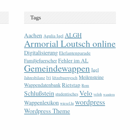
Tags
ALGH
Aachen
Agulia Igel
Armorial Loutsch online
Digitalisierung
Elefantenparade
Fehler im AL
Familjefuerscher
Gemeindewappen
Igel
Meilensteine
lvi
Jahresbilanz
lëtzebuergesch
Rietstap
Wappendatenbank
Rom
Velo
Schlußstein
studentisches
veloh
wandern
wordpress
Wappenlexikon
wiesel.lu
Wordpress Theme