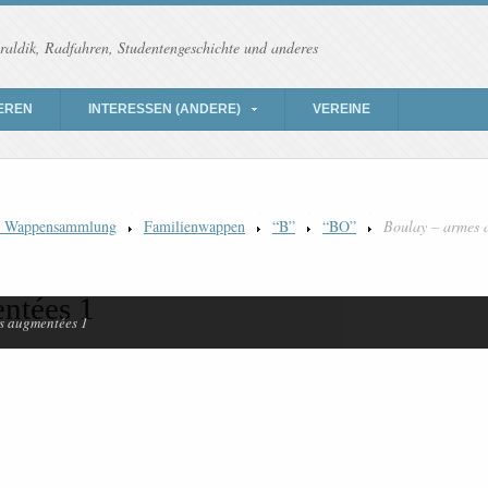
raldik, Radfahren, Studentengeschichte und anderes
EREN
INTERESSEN (ANDERE)
VEREINE
) Wappensammlung
Familienwappen
“B”
“BO”
Boulay – armes 
ntées 1
s augmentées 1