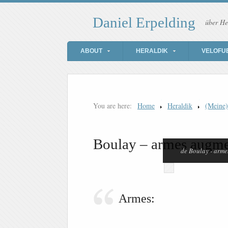
Daniel Erpelding
über He
ABOUT
HERALDIK
VELOFU
You are here:
Home
Heraldik
(Meine
Boulay – armes augme
de Boulay - arme
Armes: