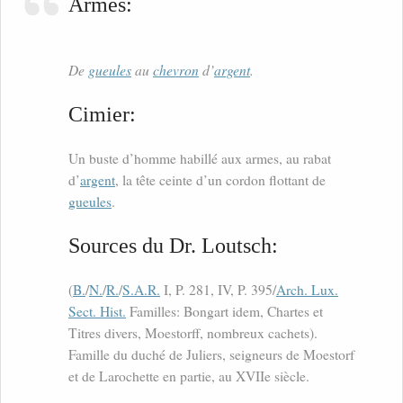
Armes:
De
gueules
au
chevron
d’
argent
.
Cimier:
Un buste d’homme habillé aux armes, au rabat
d’
argent
, la tête ceinte d’un cordon flottant de
gueules
.
Sources du Dr. Loutsch:
(
B.
/
N.
/
R.
/
S.A.R.
I, P. 281, IV, P. 395/
Arch. Lux.
Sect. Hist.
Familles: Bongart idem, Chartes et
Titres divers, Moestorff, nombreux cachets).
Famille du duché de Juliers, seigneurs de Moestorf
et de Larochette en partie, au XVIIe siècle.