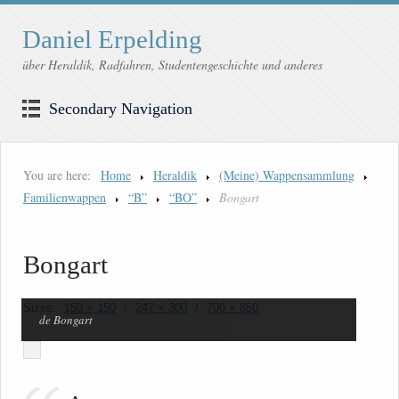
Daniel Erpelding
über Heraldik, Radfahren, Studentengeschichte und anderes
Secondary Navigation
You are here:
Home
Heraldik
(Meine) Wappensammlung
Familienwappen
“B”
“BO”
Bongart
Bongart
Sizes:
150 × 150
/
247 × 300
/
700 × 850
de Bongart