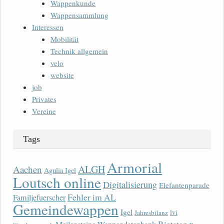
Wappenkunde
Wappensammlung
Interessen
Mobilität
Technik allgemein
velo
website
job
Privates
Vereine
Tags
Armorial
ALGH
Aachen
Agulia Igel
Loutsch online
Digitalisierung
Elefantenparade
Fehler im AL
Familjefuerscher
Gemeindewappen
Igel
lvi
Jahresbilanz