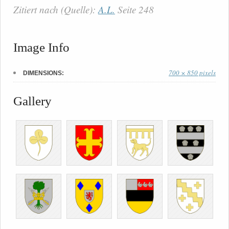
Zitiert nach (Quelle):
A.L.
Seite 248
Image Info
700 × 850 pixels
DIMENSIONS:
Gallery