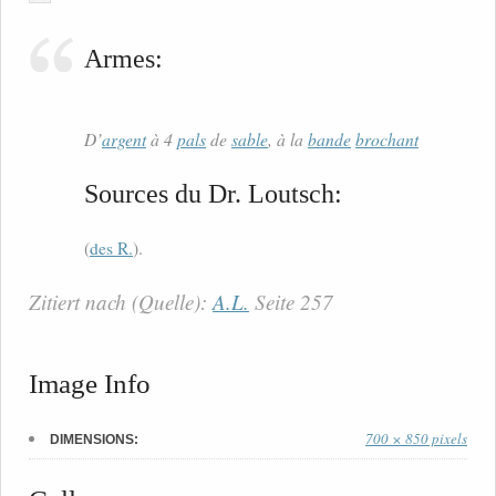
Armes:
D’
argent
à 4
pals
de
sable
, à la
bande
brochant
Sources du Dr. Loutsch:
(
des R.
).
Zitiert nach (Quelle):
A.L.
Seite 257
Image Info
700 × 850 pixels
DIMENSIONS: