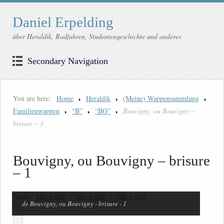
Daniel Erpelding
über Heraldik, Radfahren, Studentengeschichte und anderes
Secondary Navigation
You are here:
Home
Heraldik
(Meine) Wappensammlung
Familienwappen
“B”
“BO”
Bouvigny, ou Bouvigny –
brisure – 1
Bouvigny, ou Bouvigny – brisure
– 1
Sizes:
150 × 150
/
247 × 300
/
700 × 850
de Bouvigny, ou Bouvigny - brisure - 1