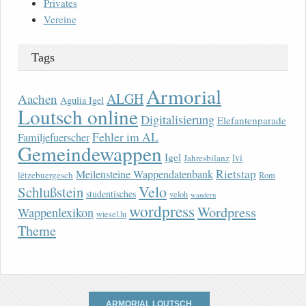
Privates
Vereine
Tags
Armorial
ALGH
Aachen
Agulia Igel
Loutsch online
Digitalisierung
Elefantenparade
Fehler im AL
Familjefuerscher
Gemeindewappen
Igel
lvi
Jahresbilanz
Rietstap
Meilensteine Wappendatenbank
lëtzebuergesch
Rom
Velo
Schlußstein
studentisches
veloh
wandern
wordpress
Wordpress
Wappenlexikon
wiesel.lu
Theme
ARMORIAL LOUTSCH