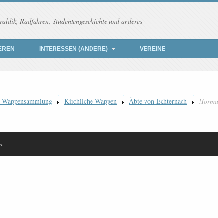
raldik, Radfahren, Studentengeschichte und anderes
EREN
INTERESSEN (ANDERE)
VEREINE
) Wappensammlung
Kirchliche Wappen
Äbte von Echternach
Horma
n