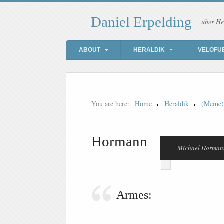
Daniel Erpelding
über He
ABOUT
HERALDIK
VELOFU
You are here:
Home
Heraldik
(Meine
Hormann
Michael Horman
Armes: