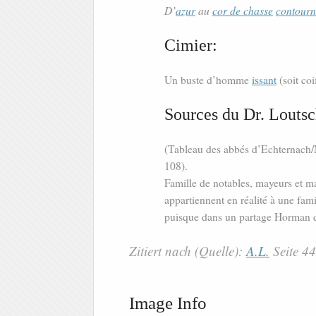
D’
azur
au
cor de chasse
contourn
Cimier:
Un buste d’homme
issant
(soit coi
Sources du Dr. Loutsc
(Tableau des abbés d’Echternach
108).
Famille de notables, mayeurs et m
appartiennent en réalité à une fa
puisque dans un partage Horman de
Zitiert nach (Quelle):
A.L.
Seite 4
Image Info