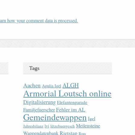
arn how your comment data is processed.
Tags
ALGH
Aachen
Agulia Igel
Armorial Loutsch online
Digitalisierung
Elefantenparade
Fehler im AL
Familjefuerscher
Gemeindewappen
Igel
Meilensteine
lvi
Jahresbilanz
lëtzebuergesch
Rietstap
Wappendatenbank
Rom