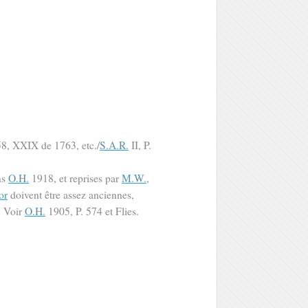
58, XXIX de 1763, etc./
S.A.R.
II, P.
ns
O.H.
1918, et reprises par
M.W.
,
or
doivent être assez anciennes,
. Voir
O.H.
1905, P. 574 et Flies.