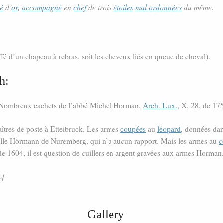
é
d’
or
,
accompagné
en
chef
de trois
étoiles
mal ordonnées
du même.
ffé d’un chapeau à rebras, soit les cheveux liés en queue de cheval).
h:
/Nombreux cachets de l’abbé Michel Horman,
Arch. Lux.
, X, 28, de 17
aîtres de poste à Etteibruck. Les armes
coupées
au
léopard
, données da
mille Hörmann de Nuremberg, qui n’a aucun rapport. Mais les armes au
c
 1604, il est question de cuillers en argent gravées aux armes Horman
44
Gallery