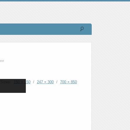
nn
Sizes:
150 × 150
/
247 × 300
/
700 × 850