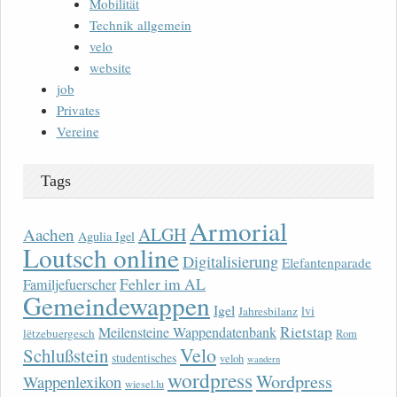
Mobilität
Technik allgemein
velo
website
job
Privates
Vereine
Tags
Armorial
ALGH
Aachen
Agulia Igel
Loutsch online
Digitalisierung
Elefantenparade
Fehler im AL
Familjefuerscher
Gemeindewappen
Igel
lvi
Jahresbilanz
Rietstap
Meilensteine Wappendatenbank
lëtzebuergesch
Rom
Velo
Schlußstein
studentisches
veloh
wandern
wordpress
Wordpress
Wappenlexikon
wiesel.lu