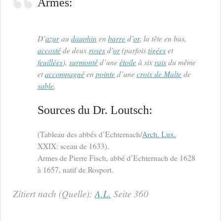
Armes:
D’
azur
au
dauphin
en
barre
d’
or
, la tête en bas,
accosté
de deux
roses
d’
or
(parfois
tigées
et
feuillées
),
surmonté
d’une
étoile
à six
rais
du même
et
accompagné
en
pointe
d’une
croix de Malte
de
sable
.
Sources du Dr. Loutsch:
(Tableau des abbés d’Echternach/
Arch. Lux.
XXIX: sceau de 1633).
Armes de Pierre Fisch, abbé d’Echternach de 1628
à 1657, natif de Rosport.
Zitiert nach (Quelle):
A.L.
Seite 360