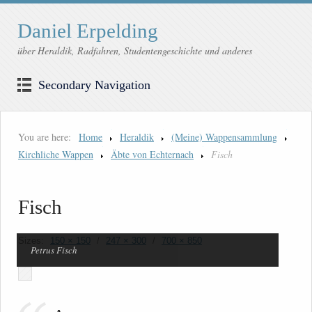
Daniel Erpelding
über Heraldik, Radfahren, Studentengeschichte und anderes
Secondary Navigation
You are here:
Home
Heraldik
(Meine) Wappensammlung
Kirchliche Wappen
Äbte von Echternach
Fisch
Fisch
Sizes:
150 × 150
/
247 × 300
/
700 × 850
Petrus Fisch