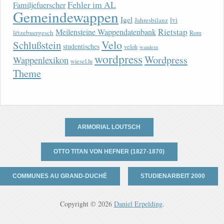
Fehler im AL
Familjefuerscher
Gemeindewappen
Igel
lvi
Jahresbilanz
Rietstap
Meilensteine Wappendatenbank
lëtzebuergesch
Rom
Velo
Schlußstein
studentisches
veloh
wandern
wordpress
Wordpress
Wappenlexikon
wiesel.lu
Theme
ARMORIAL LOUTSCH
OTTO TITAN VON HEFNER (1827-1870)
COMMUNES AU GRAND-DUCHÉ
STUDIENARBEIT 2000
Copyright © 2026
Daniel Erpelding
.