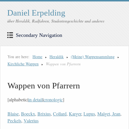
Daniel Erpelding
über Heraldik, Radfahren, Studentengeschichte und anderes
Secondary Navigation
You are here:
Home
Heraldik
(Meine) Wappensammlung
Kirchliche Wappen
Wappen von Pfarrern
Wappen von Pfarrern
[alphabetic|
in detail
|
cronologic
]
Blaise
,
Boeckx
,
Brixius
,
Collard
,
Karger
,
Lupus
,
Malget, Jean
,
Peckels
,
Valerius