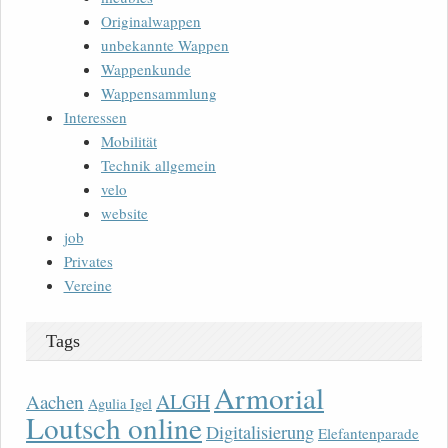
Originalwappen
unbekannte Wappen
Wappenkunde
Wappensammlung
Interessen
Mobilität
Technik allgemein
velo
website
job
Privates
Vereine
Tags
Armorial
ALGH
Aachen
Agulia Igel
Loutsch online
Digitalisierung
Elefantenparade