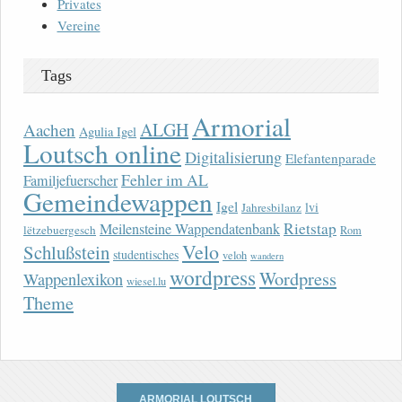
Privates
Vereine
Tags
Armorial
ALGH
Aachen
Agulia Igel
Loutsch online
Digitalisierung
Elefantenparade
Fehler im AL
Familjefuerscher
Gemeindewappen
Igel
lvi
Jahresbilanz
Rietstap
Meilensteine Wappendatenbank
lëtzebuergesch
Rom
Velo
Schlußstein
studentisches
veloh
wandern
wordpress
Wordpress
Wappenlexikon
wiesel.lu
Theme
ARMORIAL LOUTSCH