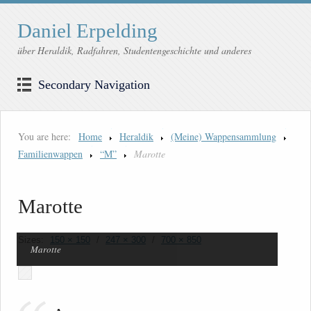
Daniel Erpelding
über Heraldik, Radfahren, Studentengeschichte und anderes
Secondary Navigation
You are here:
Home
Heraldik
(Meine) Wappensammlung
Familienwappen
“M”
Marotte
Marotte
Sizes:
150 × 150
/
247 × 300
/
700 × 850
Marotte