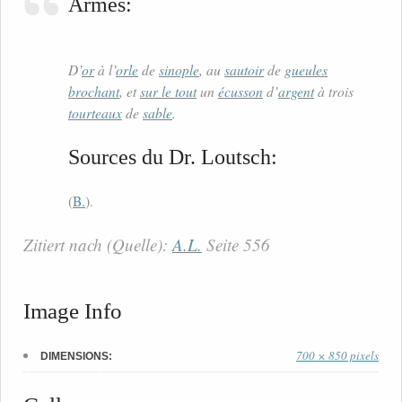
Armes:
D’
or
à l’
orle
de
sinople
, au
sautoir
de
gueules
brochant
, et
sur le tout
un
écusson
d’
argent
à trois
tourteaux
de
sable
.
Sources du Dr. Loutsch:
(
B.
).
Zitiert nach (Quelle):
A.L.
Seite 556
Image Info
700 × 850 pixels
DIMENSIONS: