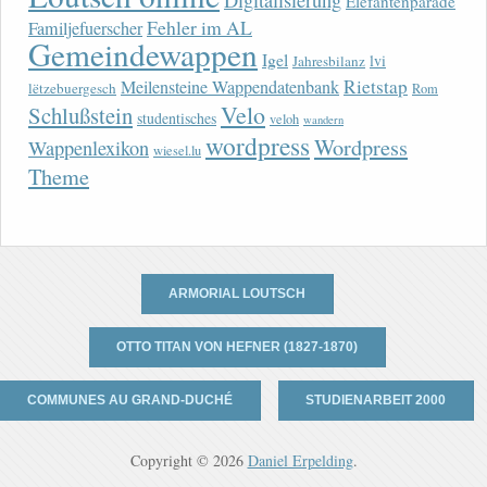
Digitalisierung
Elefantenparade
Fehler im AL
Familjefuerscher
Gemeindewappen
Igel
lvi
Jahresbilanz
Rietstap
Meilensteine Wappendatenbank
lëtzebuergesch
Rom
Velo
Schlußstein
studentisches
veloh
wandern
wordpress
Wordpress
Wappenlexikon
wiesel.lu
Theme
ARMORIAL LOUTSCH
OTTO TITAN VON HEFNER (1827-1870)
COMMUNES AU GRAND-DUCHÉ
STUDIENARBEIT 2000
Copyright © 2026
Daniel Erpelding
.