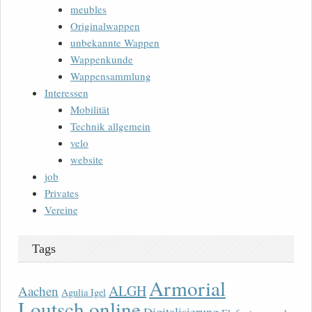
meubles
Originalwappen
unbekannte Wappen
Wappenkunde
Wappensammlung
Interessen
Mobilität
Technik allgemein
velo
website
job
Privates
Vereine
Tags
Armorial
ALGH
Aachen
Agulia Igel
Loutsch online