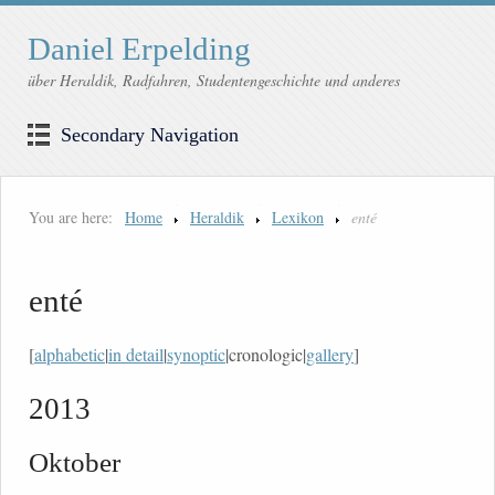
Daniel Erpelding
über Heraldik, Radfahren, Studentengeschichte und anderes
Secondary Navigation
You are here:
Home
Heraldik
Lexikon
enté
enté
[
alphabetic
|
in detail
|
synoptic
|cronologic|
gallery
]
2013
Oktober