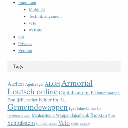
Interessen
Mobilität
Technik allgemein
velo
website
job
Privates
Vereine
Tags
Armorial
ALGH
Aachen
Agulia Igel
Loutsch online
Digitalisierung
Elefantenparade
Fehler im AL
Familjefuerscher
Gemeindewappen
Igel
lvi
Jahresbilanz
Rietstap
Meilensteine Wappendatenbank
lëtzebuergesch
Rom
Velo
Schlußstein
studentisches
veloh
wandern