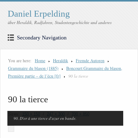
Daniel Erpelding
über Heraldik, Radfahren, Studentengeschichte und anderes
Secondary Navigation
You are here:
Home
Heraldik
Fremde Autoren
Grammaire du blason (1885)
Boncourt:Grammaire du blason,
Première partie – de l´écu [fr]
90 la tierce
90 la tierce
Sizes:
150 × 150
/
247 × 300
/
700 × 850
90. D'or à une tierce d'azur en bande.