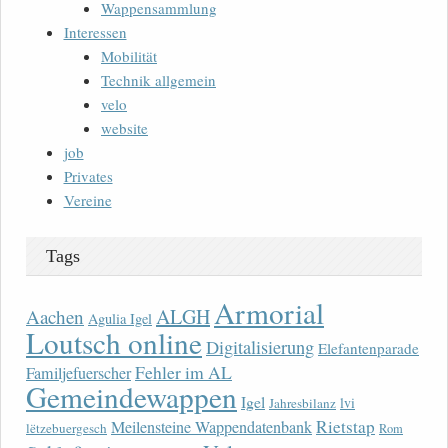
Wappensammlung
Interessen
Mobilität
Technik allgemein
velo
website
job
Privates
Vereine
Tags
Armorial
ALGH
Aachen
Agulia Igel
Loutsch online
Digitalisierung
Elefantenparade
Fehler im AL
Familjefuerscher
Gemeindewappen
Igel
lvi
Jahresbilanz
Rietstap
Meilensteine Wappendatenbank
lëtzebuergesch
Rom