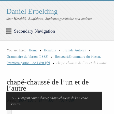
Daniel Erpelding
über Heraldik, Radfahren, Studentengeschichte und anderes
Secondary Navigation
You are here:
Home
Heraldik
Fremde Autoren
Grammaire du blason (1885)
Boncourt:Grammaire du blason,
Première partie – de l´écu [fr]
chapé-chaussé de l’un et de l’autre
chapé-chaussé de l’un et de
l’autre
112. D'argent coupé d'azur, chapé-chaussé de l'un et de
Sizes:
150 × 150
/
247 × 300
/
700 × 850
l'autre.