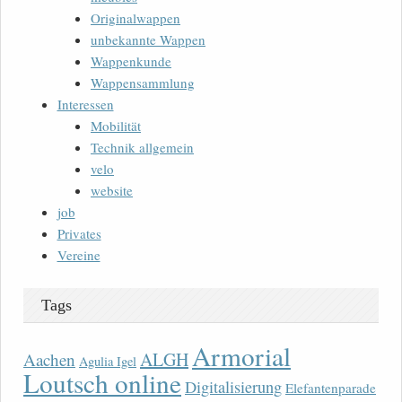
Originalwappen
unbekannte Wappen
Wappenkunde
Wappensammlung
Interessen
Mobilität
Technik allgemein
velo
website
job
Privates
Vereine
Tags
Armorial
ALGH
Aachen
Agulia Igel
Loutsch online
Digitalisierung
Elefantenparade