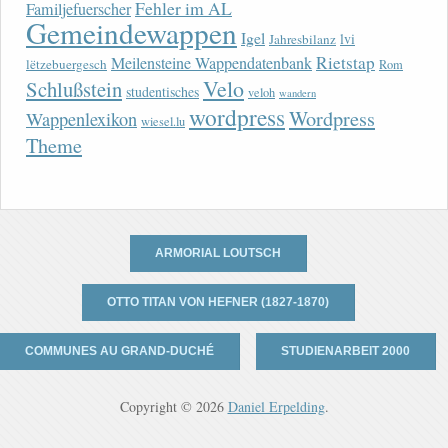
Fehler im AL
Familjefuerscher
Gemeindewappen
Igel
lvi
Jahresbilanz
Rietstap
Meilensteine Wappendatenbank
lëtzebuergesch
Rom
Velo
Schlußstein
studentisches
veloh
wandern
wordpress
Wordpress
Wappenlexikon
wiesel.lu
Theme
ARMORIAL LOUTSCH
OTTO TITAN VON HEFNER (1827-1870)
COMMUNES AU GRAND-DUCHÉ
STUDIENARBEIT 2000
Copyright © 2026
Daniel Erpelding
.