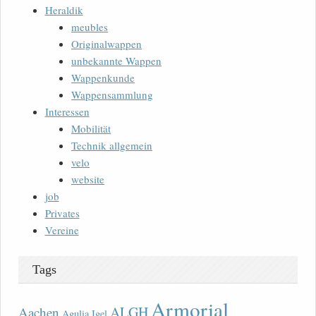
Heraldik
meubles
Originalwappen
unbekannte Wappen
Wappenkunde
Wappensammlung
Interessen
Mobilität
Technik allgemein
velo
website
job
Privates
Vereine
Tags
Armorial
ALGH
Aachen
Agulia Igel