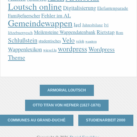
Loutsch online
Digitalisierung
Elefantenparade
Fehler im AL
Familjefuerscher
Gemeindewappen
Igel
lvi
Jahresbilanz
Rietstap
Meilensteine Wappendatenbank
lëtzebuergesch
Rom
Velo
Schlußstein
studentisches
veloh
wandern
wordpress
Wordpress
Wappenlexikon
wiesel.lu
Theme
ARMORIAL LOUTSCH
OTTO TITAN VON HEFNER (1827-1870)
COMMUNES AU GRAND-DUCHÉ
STUDIENARBEIT 2000