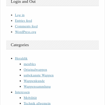
Login and Out
Log in
Entries feed
Comments feed
WordPress.org
Categories
Heraldik
meubles
Originalwappen
unbekannte Wappen
Wappenkunde
Wappensammlung
Interessen
Mobilität
Technik allgemein