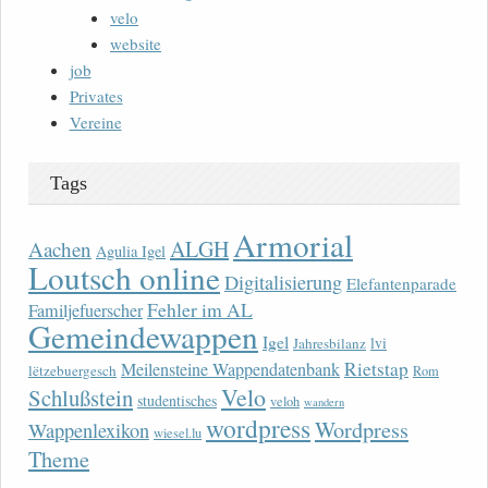
velo
website
job
Privates
Vereine
Tags
Armorial
ALGH
Aachen
Agulia Igel
Loutsch online
Digitalisierung
Elefantenparade
Fehler im AL
Familjefuerscher
Gemeindewappen
Igel
lvi
Jahresbilanz
Rietstap
Meilensteine Wappendatenbank
lëtzebuergesch
Rom
Velo
Schlußstein
studentisches
veloh
wandern
wordpress
Wordpress
Wappenlexikon
wiesel.lu
Theme