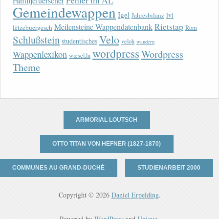
Fehler im AL
Familjefuerscher
Gemeindewappen
Igel
lvi
Jahresbilanz
Rietstap
Meilensteine Wappendatenbank
lëtzebuergesch
Rom
Velo
Schlußstein
studentisches
veloh
wandern
wordpress
Wordpress
Wappenlexikon
wiesel.lu
Theme
ARMORIAL LOUTSCH
OTTO TITAN VON HEFNER (1827-1870)
COMMUNES AU GRAND-DUCHÉ
STUDIENARBEIT 2000
Copyright © 2026
Daniel Erpelding
.
Powered by
WordPress
and
Unique
.