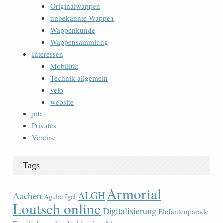
Originalwappen
unbekannte Wappen
Wappenkunde
Wappensammlung
Interessen
Mobilität
Technik allgemein
velo
website
job
Privates
Vereine
Tags
Armorial
ALGH
Aachen
Agulia Igel
Loutsch online
Digitalisierung
Elefantenparade