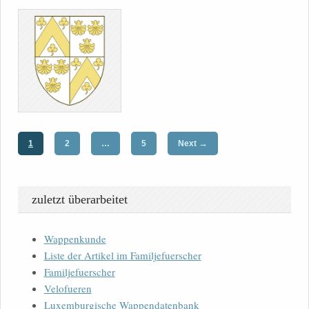
→
1
2
…
5
Next
zuletzt überarbeitet
Wappenkunde
Liste der Artikel im Familjefuerscher
Familjefuerscher
Velofueren
Luxemburgische Wappendatenbank