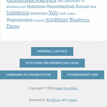
lvi
Jahresbilanz
Rietstap
Meilensteine Wappendatenbank
lëtzebuergesch
Rom
Velo
Schlußstein
studentisches
veloh
wandern
wordpress
Wordpress
Wappenlexikon
wiesel.lu
Theme
ARMORIAL LOUTSCH
OTTO TITAN VON HEFNER (1827-1870)
COMMUNES AU GRAND-DUCHÉ
STUDIENARBEIT 2000
Copyright © 2026
Daniel Erpelding
.
Powered by
WordPress
and
Unique
.