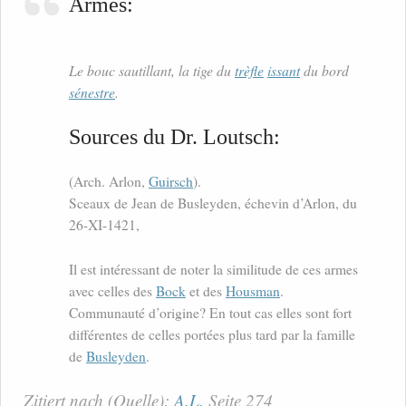
Armes:
Le bouc sautillant, la tige du
trèfle
issant
du bord
sénestre
.
Sources du Dr. Loutsch:
(Arch. Arlon,
Guirsch
).
Sceaux de Jean de Busleyden, échevin d’Arlon, du
26-XI-1421,
Il est intéressant de noter la similitude de ces armes
avec celles des
Bock
et des
Housman
.
Communauté d’origine? En tout cas elles sont fort
différentes de celles portées plus tard par la famille
de
Busleyden
.
Zitiert nach (Quelle):
A.L.
Seite 274