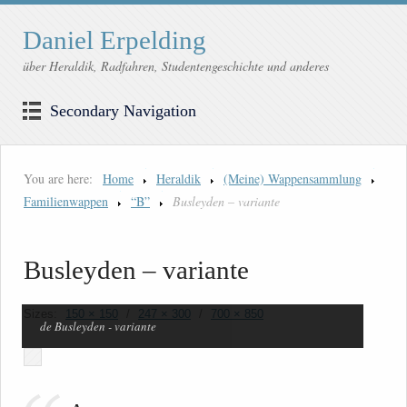
Daniel Erpelding
über Heraldik, Radfahren, Studentengeschichte und anderes
Secondary Navigation
You are here:
Home
Heraldik
(Meine) Wappensammlung
Familienwappen
“B”
Busleyden – variante
Busleyden – variante
Sizes:
150 × 150
/
247 × 300
/
700 × 850
de Busleyden - variante