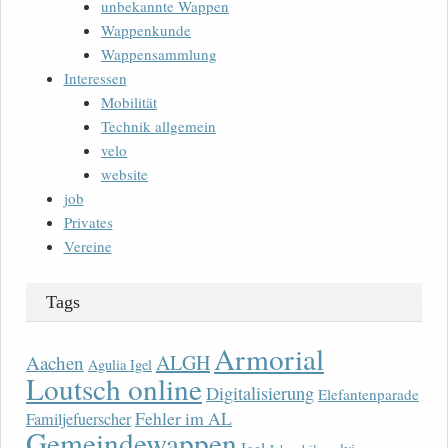
unbekannte Wappen
Wappenkunde
Wappensammlung
Interessen
Mobilität
Technik allgemein
velo
website
job
Privates
Vereine
Tags
Armorial
ALGH
Aachen
Agulia Igel
Loutsch online
Digitalisierung
Elefantenparade
Fehler im AL
Familjefuerscher
Gemeindewappen
Igel