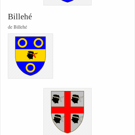
Billehé
de Billehé