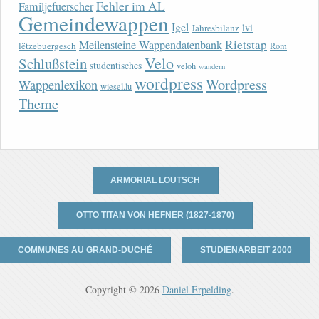
Fehler im AL
Familjefuerscher
Gemeindewappen
Igel
lvi
Jahresbilanz
Rietstap
Meilensteine Wappendatenbank
lëtzebuergesch
Rom
Velo
Schlußstein
studentisches
veloh
wandern
wordpress
Wordpress
Wappenlexikon
wiesel.lu
Theme
ARMORIAL LOUTSCH
OTTO TITAN VON HEFNER (1827-1870)
COMMUNES AU GRAND-DUCHÉ
STUDIENARBEIT 2000
Copyright © 2026
Daniel Erpelding
.