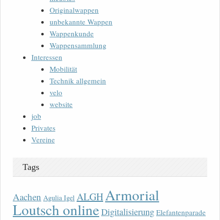
Originalwappen
unbekannte Wappen
Wappenkunde
Wappensammlung
Interessen
Mobilität
Technik allgemein
velo
website
job
Privates
Vereine
Tags
Armorial
ALGH
Aachen
Agulia Igel
Loutsch online
Digitalisierung
Elefantenparade