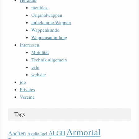
Heraldik
meubles
Originalwappen
unbekannte Wappen
Wappenkunde
Wappensammlung
Interessen
Mobilität
Technik allgemein
velo
website
job
Privates
Vereine
Tags
Armorial
ALGH
Aachen
Agulia Igel