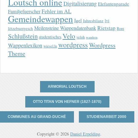
Loutsch online
Digitalisierung
Elefantenparade
Fehler im AL
Familjefuerscher
Gemeindewappen
Igel
lvi
Jahresbilanz
Rietstap
Meilensteine Wappendatenbank
lëtzebuergesch
Rom
Velo
Schlußstein
studentisches
veloh
wandern
wordpress
Wordpress
Wappenlexikon
wiesel.lu
Theme
ARMORIAL LOUTSCH
OTTO TITAN VON HEFNER (1827-1870)
COMMUNES AU GRAND-DUCHÉ
STUDIENARBEIT 2000
Copyright © 2026
Daniel Erpelding
.