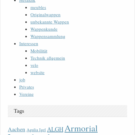
Heraldik
meubles
Originalwappen
unbekannte Wappen
Wappenkunde
Wappensammlung
Interessen
Mobilität
Technik allgemein
velo
website
job
Privates
Vereine
Tags
Armorial
ALGH
Aachen
Agulia Igel