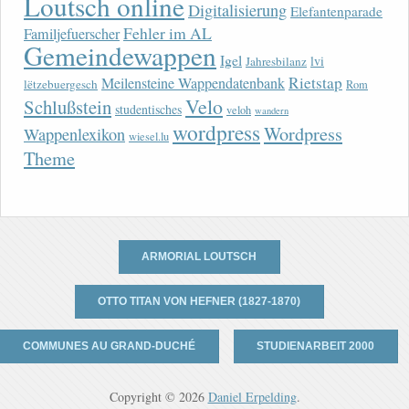
Loutsch online
Digitalisierung
Elefantenparade
Fehler im AL
Familjefuerscher
Gemeindewappen
Igel
lvi
Jahresbilanz
Rietstap
Meilensteine Wappendatenbank
lëtzebuergesch
Rom
Velo
Schlußstein
studentisches
veloh
wandern
wordpress
Wordpress
Wappenlexikon
wiesel.lu
Theme
ARMORIAL LOUTSCH
OTTO TITAN VON HEFNER (1827-1870)
COMMUNES AU GRAND-DUCHÉ
STUDIENARBEIT 2000
Copyright © 2026
Daniel Erpelding
.