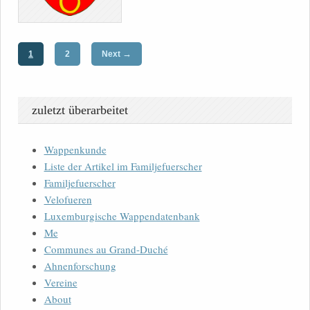
→
1
2
Next
zuletzt überarbeitet
Wappenkunde
Liste der Artikel im Familjefuerscher
Familjefuerscher
Velofueren
Luxemburgische Wappendatenbank
Me
Communes au Grand-Duché
Ahnenforschung
Vereine
About