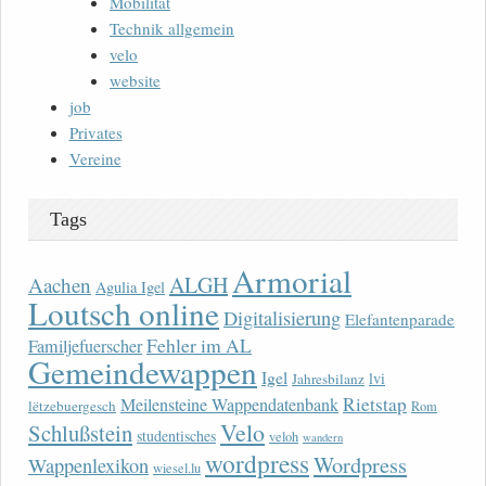
Mobilität
Technik allgemein
velo
website
job
Privates
Vereine
Tags
Armorial
ALGH
Aachen
Agulia Igel
Loutsch online
Digitalisierung
Elefantenparade
Fehler im AL
Familjefuerscher
Gemeindewappen
Igel
lvi
Jahresbilanz
Rietstap
Meilensteine Wappendatenbank
lëtzebuergesch
Rom
Velo
Schlußstein
studentisches
veloh
wandern
wordpress
Wordpress
Wappenlexikon
wiesel.lu