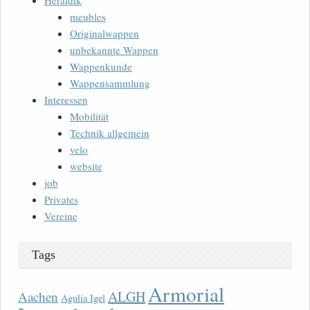
Heraldik
meubles
Originalwappen
unbekannte Wappen
Wappenkunde
Wappensammlung
Interessen
Mobilität
Technik allgemein
velo
website
job
Privates
Vereine
Tags
Armorial
ALGH
Aachen
Agulia Igel