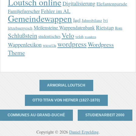
Loutsch online
Digitalisierung
Elefantenparade
Fehler im AL
Familjefuerscher
Gemeindewappen
Igel
lvi
Jahresbilanz
Rietstap
Meilensteine Wappendatenbank
lëtzebuergesch
Rom
Velo
Schlußstein
studentisches
veloh
wandern
wordpress
Wordpress
Wappenlexikon
wiesel.lu
Theme
ARMORIAL LOUTSCH
OTTO TITAN VON HEFNER (1827-1870)
COMMUNES AU GRAND-DUCHÉ
STUDIENARBEIT 2000
Copyright © 2026
Daniel Erpelding
.