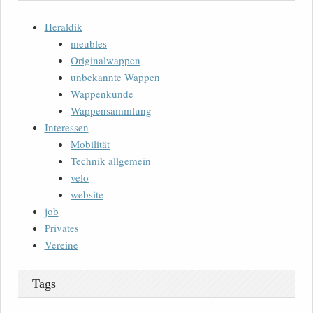
Heraldik
meubles
Originalwappen
unbekannte Wappen
Wappenkunde
Wappensammlung
Interessen
Mobilität
Technik allgemein
velo
website
job
Privates
Vereine
Tags