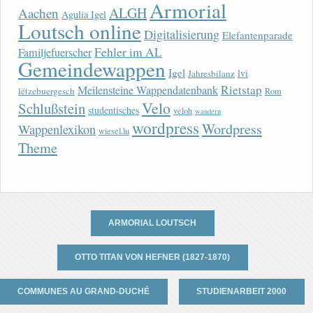
Armorial
ALGH
Aachen
Agulia Igel
Loutsch online
Digitalisierung
Elefantenparade
Fehler im AL
Familjefuerscher
Gemeindewappen
Igel
lvi
Jahresbilanz
Rietstap
Meilensteine Wappendatenbank
lëtzebuergesch
Rom
Velo
Schlußstein
studentisches
veloh
wandern
wordpress
Wordpress
Wappenlexikon
wiesel.lu
Theme
ARMORIAL LOUTSCH
OTTO TITAN VON HEFNER (1827-1870)
COMMUNES AU GRAND-DUCHÉ
STUDIENARBEIT 2000