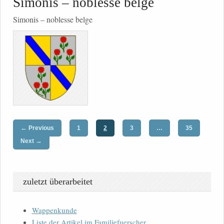
Simonis – noblesse belge
Simonis – noblesse belge
←
Previous
1
2
3
…
35
→
Next
zuletzt überarbeitet
Wappenkunde
Liste der Artikel im Familjefuerscher