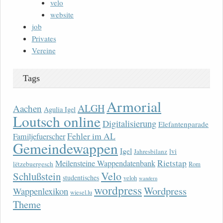
velo
website
job
Privates
Vereine
Tags
Armorial
ALGH
Aachen
Agulia Igel
Loutsch online
Digitalisierung
Elefantenparade
Fehler im AL
Familjefuerscher
Gemeindewappen
Igel
lvi
Jahresbilanz
Rietstap
Meilensteine Wappendatenbank
lëtzebuergesch
Rom
Velo
Schlußstein
studentisches
veloh
wandern
wordpress
Wordpress
Wappenlexikon
wiesel.lu
Theme