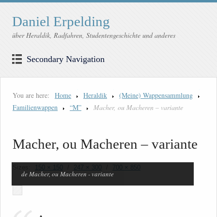
Daniel Erpelding
über Heraldik, Radfahren, Studentengeschichte und anderes
Secondary Navigation
You are here:
Home
Heraldik
(Meine) Wappensammlung
Familienwappen
“M”
Macher, ou Macheren – variante
Macher, ou Macheren – variante
Sizes:
150 × 150
/
247 × 300
/
700 × 850
de Macher, ou Macheren - variante