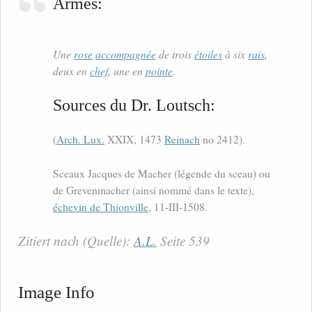
Armes:
Une
rose
accompagnée
de trois
étoiles
à six
rais
,
deux en
chef
, une en
pointe
.
Sources du Dr. Loutsch:
(
Arch. Lux.
XXIX, 1473
Reinach
no 2412).
Sceaux Jacques de Macher (légende du sceau) ou
de Grevenmacher (ainsi nommé dans le texte),
échevin de Thionville
, 11-III-1508.
Zitiert nach (Quelle):
A.L.
Seite 539
Image Info