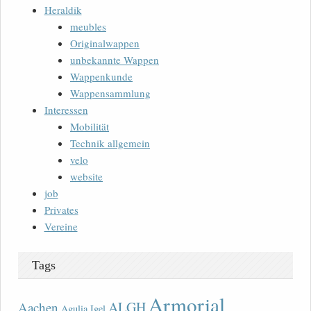
Heraldik
meubles
Originalwappen
unbekannte Wappen
Wappenkunde
Wappensammlung
Interessen
Mobilität
Technik allgemein
velo
website
job
Privates
Vereine
Tags
Armorial
ALGH
Aachen
Agulia Igel