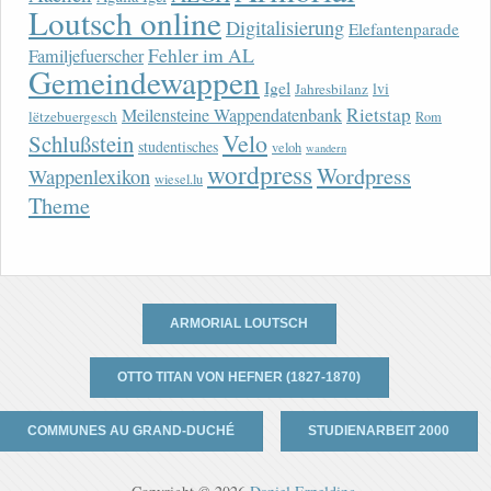
Loutsch online
Digitalisierung
Elefantenparade
Fehler im AL
Familjefuerscher
Gemeindewappen
Igel
lvi
Jahresbilanz
Rietstap
Meilensteine Wappendatenbank
lëtzebuergesch
Rom
Velo
Schlußstein
studentisches
veloh
wandern
wordpress
Wordpress
Wappenlexikon
wiesel.lu
Theme
ARMORIAL LOUTSCH
OTTO TITAN VON HEFNER (1827-1870)
COMMUNES AU GRAND-DUCHÉ
STUDIENARBEIT 2000