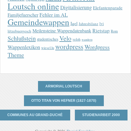
Loutsch online
Digitalisierung
Elefantenparade
Fehler im AL
Familjefuerscher
Gemeindewappen
Igel
lvi
Jahresbilanz
Rietstap
Meilensteine Wappendatenbank
lëtzebuergesch
Rom
Velo
Schlußstein
studentisches
veloh
wandern
wordpress
Wordpress
Wappenlexikon
wiesel.lu
Theme
ARMORIAL LOUTSCH
OTTO TITAN VON HEFNER (1827-1870)
COMMUNES AU GRAND-DUCHÉ
STUDIENARBEIT 2000