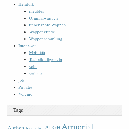
Heraldik
meubles
Originalwappen
unbekannte Wappen
Wappenkunde
Wappensammlung
Interessen
Mobilität
Technik allgemein
velo
website
job
Privates
Vereine
Tags
Armorial
ALGH
Aachen
Agulia Igel