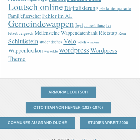
Loutsch online
Digitalisierung
Elefantenparade
Fehler im AL
Familjefuerscher
Gemeindewappen
Igel
lvi
Jahresbilanz
Rietstap
Meilensteine Wappendatenbank
lëtzebuergesch
Rom
Velo
Schlußstein
studentisches
veloh
wandern
wordpress
Wordpress
Wappenlexikon
wiesel.lu
Theme
ARMORIAL LOUTSCH
OTTO TITAN VON HEFNER (1827-1870)
COMMUNES AU GRAND-DUCHÉ
STUDIENARBEIT 2000