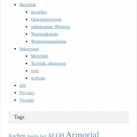
Heraldik
meubles
Originalwappen
unbekannte Wappen
Wappenkunde
Wappensammlung
Interessen
Mobilität
Technik allgemein
velo
website
job
Privates
Vereine
Tags
Armorial
ALGH
Aachen
Agulia Igel