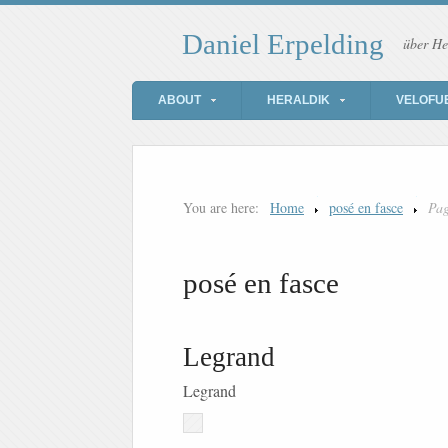
Daniel Erpelding
über He
ABOUT
HERALDIK
VELOFU
You are here:
Home
posé en fasce
Pag
posé en fasce
Legrand
Legrand