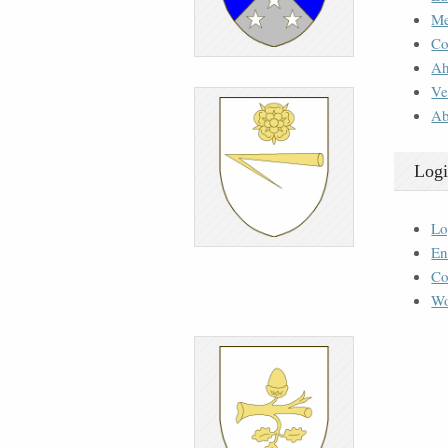
M
Co
Ah
Ve
Ab
Logi
Lo
En
Co
Wo