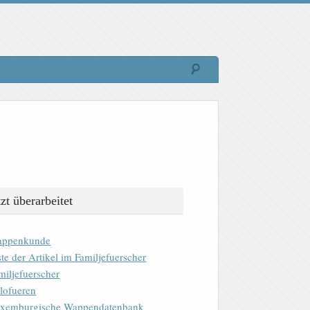
tzt überarbeitet
ppenkunde
ste der Artikel im Familjefuerscher
miljefuerscher
lofueren
xemburgische Wappendatenbank