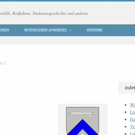
raldik, Radfahren, Studentengeschichte und anderes
EREN
INTERESSEN (ANDERE)
VEREINE
e 2
zule
Wa
Li
Fa
Ve
Lu