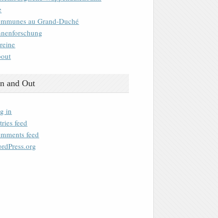
e
mmunes au Grand-Duché
nenforschung
reine
out
n and Out
g in
tries feed
mments feed
rdPress.org