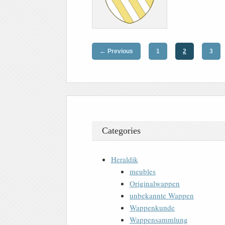
←
Previous
1
2
3
Categories
Heraldik
meubles
Originalwappen
unbekannte Wappen
Wappenkunde
Wappensammlung