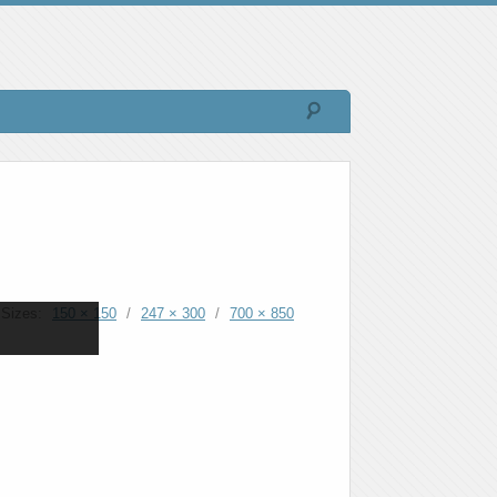
Sizes:
150 × 150
/
247 × 300
/
700 × 850