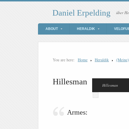
Daniel Erpelding
über He
ABOUT
HERALDIK
VELOFU
You are here:
Home
Heraldik
(Meine
Hillesman
Hillesman
Armes: