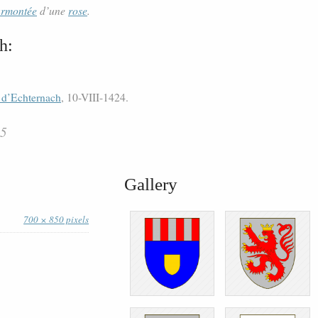
urmontée
d’une
rose
.
h:
 d’Echternach
, 10-VIII-1424.
35
Gallery
700 × 850 pixels