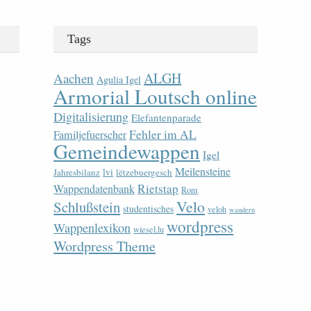
Tags
ALGH
Aachen
Agulia Igel
Armorial Loutsch online
Digitalisierung
Elefantenparade
Fehler im AL
Familjefuerscher
Gemeindewappen
Igel
Meilensteine
lvi
Jahresbilanz
lëtzebuergesch
Rietstap
Wappendatenbank
Rom
Velo
Schlußstein
studentisches
veloh
wandern
wordpress
Wappenlexikon
wiesel.lu
Wordpress Theme