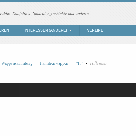
raldik, Radfahren, Studentengeschichte und anderes
EREN
INTERESSEN (ANDERE)
VEREINE
) Wappensammlung
Familienwappen
“H”
Hillesman