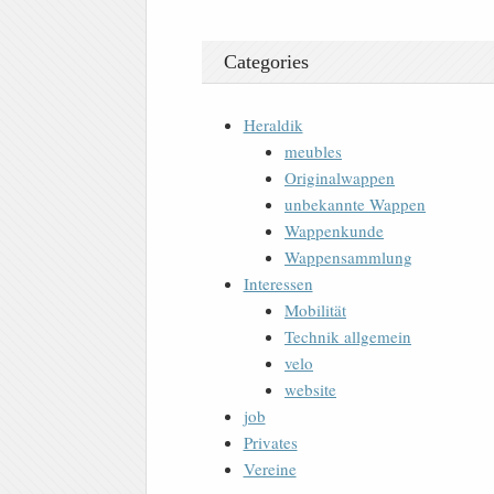
Categories
Heraldik
meubles
Originalwappen
unbekannte Wappen
Wappenkunde
Wappensammlung
Interessen
Mobilität
Technik allgemein
velo
website
job
Privates
Vereine