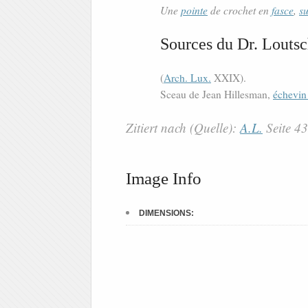
Une
pointe
de crochet en
fasce
,
s
Sources du Dr. Loutsc
(
Arch. Lux.
XXIX).
Sceau de Jean Hillesman,
échevin
Zitiert nach (Quelle):
A.L.
Seite 4
Image Info
DIMENSIONS: