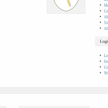
M
Co
Ah
Ve
Ab
Logi
Lo
En
Co
Wo