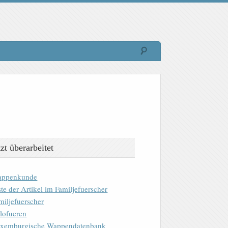
tzt überarbeitet
ppenkunde
ste der Artikel im Familjefuerscher
miljefuerscher
lofueren
xemburgische Wappendatenbank