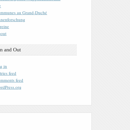
e
mmunes au Grand-Duché
nenforschung
reine
out
n and Out
g in
tries feed
mments feed
rdPress.org