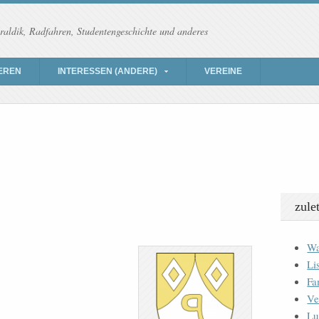
raldik, Radfahren, Studentengeschichte und anderes
EREN
INTERESSEN (ANDERE)
VEREINE
zule
Wa
Li
Fa
Ve
Lu