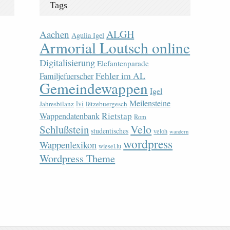
Tags
ALGH
Aachen
Agulia Igel
Armorial Loutsch online
Digitalisierung
Elefantenparade
Fehler im AL
Familjefuerscher
Gemeindewappen
Igel
Meilensteine
lvi
Jahresbilanz
lëtzebuergesch
Rietstap
Wappendatenbank
Rom
Velo
Schlußstein
studentisches
veloh
wandern
wordpress
Wappenlexikon
wiesel.lu
Wordpress Theme