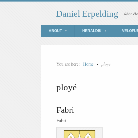
Daniel Erpelding
über He
ABOUT
HERALDIK
VELOFU
You are here:
Home
ployé
ployé
Fabri
Fabri