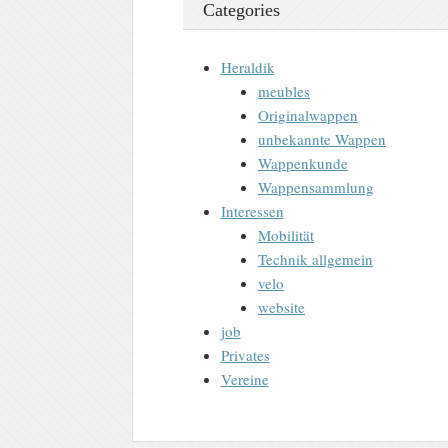
Categories
Heraldik
meubles
Originalwappen
unbekannte Wappen
Wappenkunde
Wappensammlung
Interessen
Mobilität
Technik allgemein
velo
website
job
Privates
Vereine