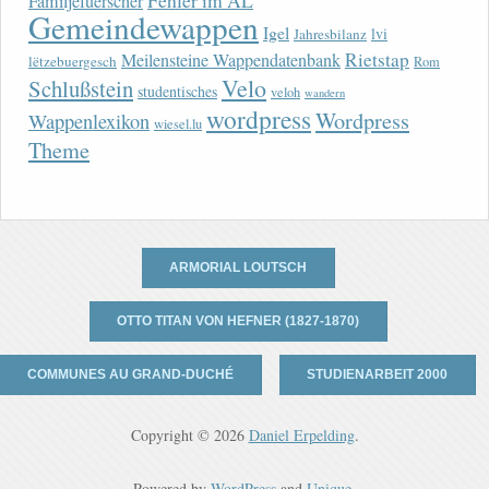
Fehler im AL
Familjefuerscher
Gemeindewappen
Igel
lvi
Jahresbilanz
Rietstap
Meilensteine Wappendatenbank
lëtzebuergesch
Rom
Velo
Schlußstein
studentisches
veloh
wandern
wordpress
Wordpress
Wappenlexikon
wiesel.lu
Theme
ARMORIAL LOUTSCH
OTTO TITAN VON HEFNER (1827-1870)
COMMUNES AU GRAND-DUCHÉ
STUDIENARBEIT 2000
Copyright © 2026
Daniel Erpelding
.
Powered by
WordPress
and
Unique
.