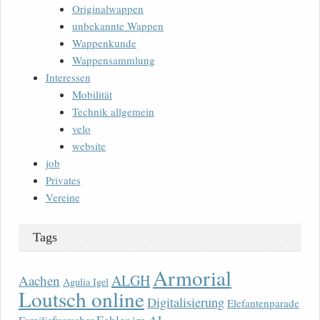
Originalwappen
unbekannte Wappen
Wappenkunde
Wappensammlung
Interessen
Mobilität
Technik allgemein
velo
website
job
Privates
Vereine
Tags
Armorial
ALGH
Aachen
Agulia Igel
Loutsch online
Digitalisierung
Elefantenparade