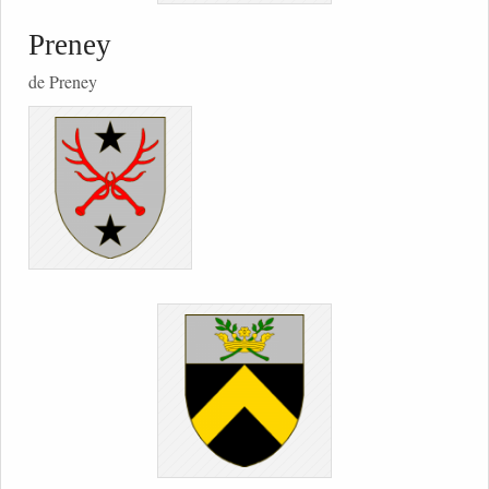
Preney
de Preney