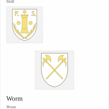
Steill
Worm
Worm